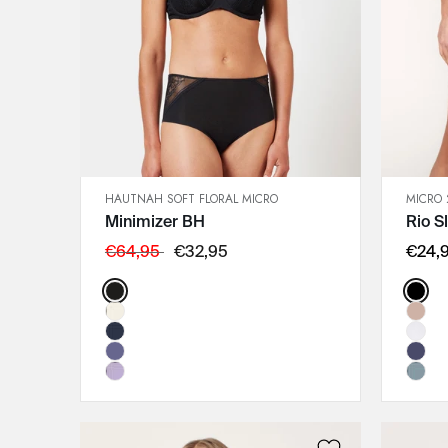
HAUTNAH SOFT FLORAL MICRO
MICRO 
SCHNELLANSICHT
Minimizer BH
Rio S
IN DEN WARENKORB
75C
€64,95
€32,95
€24,
75D
Color:
Color
75E
75F
80C
80D
80E
80F