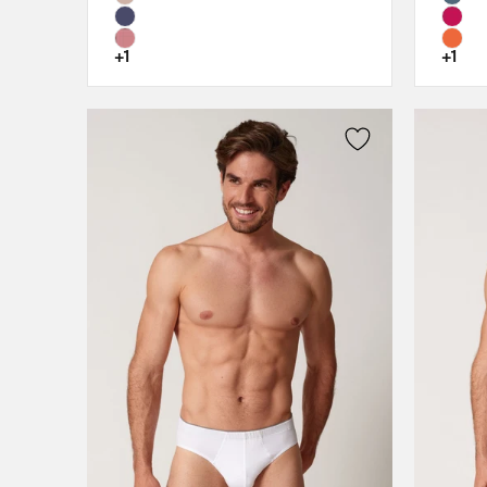
80A
80B
+1
+1
80C
80D
85A
85B
85C
85D
90A
90B
90C
90D
95A
95B
95C
95D