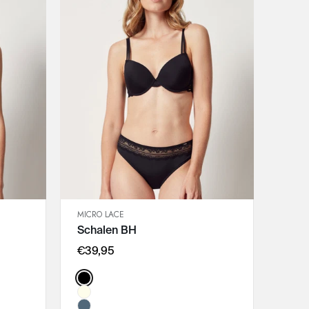
MICRO LACE
SCHNELLANSICHT
Schalen BH
IN DEN WARENKORB
75B
€39,95
75C
Color:
75D
80B