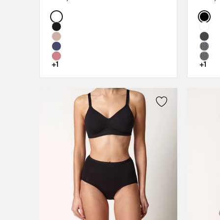
75D
Color:
Color
80B
80C
80D
85B
+1
+1
85C
85D
90B
90C
90D
95A
95B
95D
100A
100B
100C