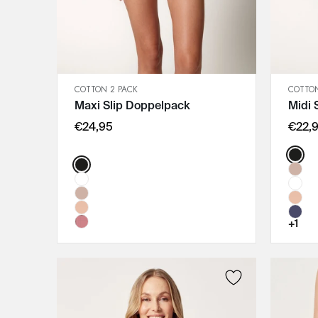
100D
COTTON 2 PACK
COTTON
SCHNELLANSICHT
Maxi Slip Doppelpack
Midi 
IN DEN WARENKORB
38
€24,95
€22,
40
Color
Color:
42
44
46
48
+1
50