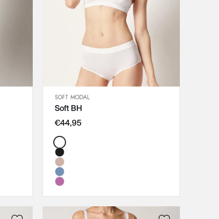
SOFT MODAL
SCHNELLANSICHT
Soft BH
IN DEN WARENKORB
75A
€44,95
75B
Color:
75C
75D
80A
80B
80C
80D