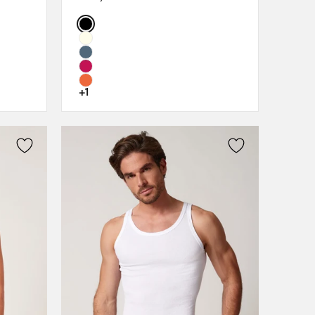
38
Color:
40
42
44
46
+1