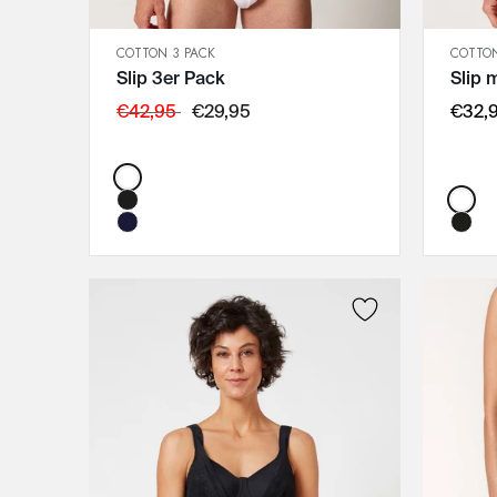
100B
COTTON 3 PACK
COTTON
100C
SCHNELLANSICHT
Slip 3er Pack
Slip 
IN DEN WARENKORB
100D
XL
€42,95
€29,95
€32,
XXL
Color:
Color