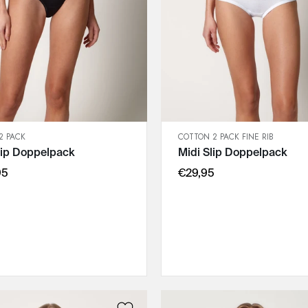
2 PACK
COTTON 2 PACK FINE RIB
SCHNELLANSICHT
SCHNELLANSICHT
lip Doppelpack
Midi Slip Doppelpack
IN DEN WARENKORB
IN DEN WARENKORB
36
38
95
€29,95
38
40
:
40
42
42
44
44
46
46
48
48
50
52