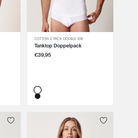
COTTON 2 PACK DOUBLE RIB
SCHNELLANSICHT
Tanktop Doppelpack
IN DEN WARENKORB
M
€39,95
L
XL
XXL
3XL
Color: