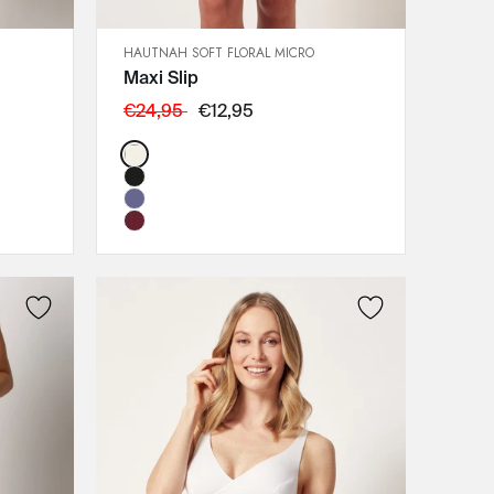
HAUTNAH SOFT FLORAL MICRO
SCHNELLANSICHT
Maxi Slip
IN DEN WARENKORB
36
€24,95
€12,95
38
Color:
40
42
44
46
48