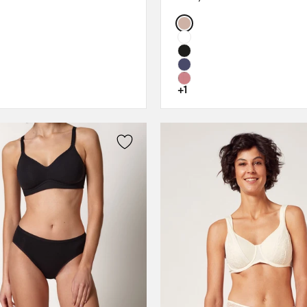
M
75C
:
Color:
L
75D
XL
80B
XXL
80C
3XL
80D
+1
85A
85D
90A
90C
90D
95A
95D
100A
100C
100D