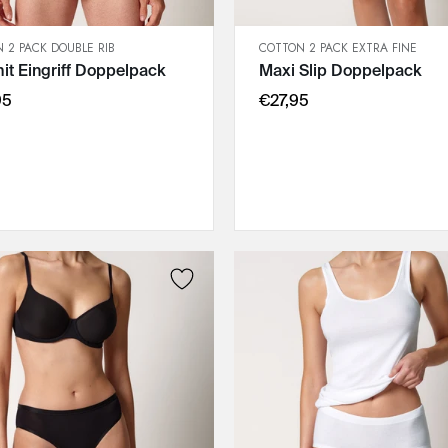
 2 PACK DOUBLE RIB
COTTON 2 PACK EXTRA FINE
SCHNELLANSICHT
SCHNELLANSICHT
mit Eingriff Doppelpack
Maxi Slip Doppelpack
IN DEN WARENKORB
IN DEN WARENKORB
M
40
95
€27,95
L
42
XL
44
:
XXL
46
3XL
48