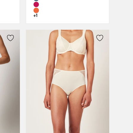
80C
80D
+1
85B
85C
85D
90B
90C
90D