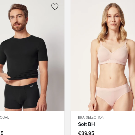
MODAL
BRA SELECTION
SCHNELLANSICHT
SCHNELLANSICHT
Soft BH
IN DEN WARENKORB
IN DEN WARENKORB
S
75A
95
€39,95