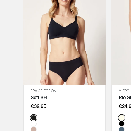
BRA SELECTION
MICRO 
SCHNELLANSICHT
Soft BH
Rio Sl
IN DEN WARENKORB
75A
€39,95
€24,
75B
Color:
Color
75C
75D