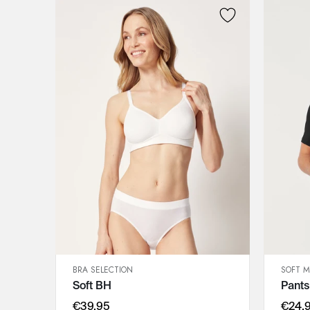
BRA SELECTION
SOFT 
SCHNELLANSICHT
Soft BH
Pants
IN DEN WARENKORB
75B
€39,95
€24,