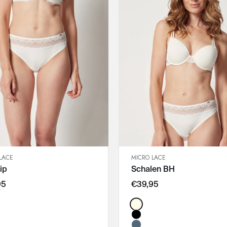
85E
85F
90C
90D
90E
90F
95C
95D
95E
LACE
MICRO LACE
SCHNELLANSICHT
SCHNELLANSICHT
ip
Schalen BH
IN DEN WARENKORB
IN DEN WARENKORB
36
75B
95
€39,95
38
75C
:
Color:
40
75D
42
80B