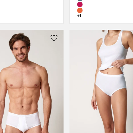
44
80C
46
80D
+1
85B
85C
85D
90B
90C
90D