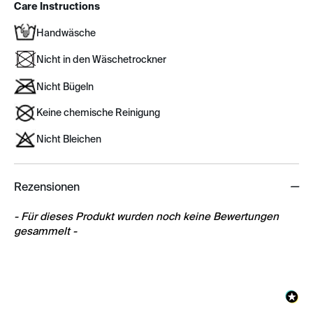
Care Instructions
Handwäsche
Nicht in den Wäschetrockner
Nicht Bügeln
Keine chemische Reinigung
Nicht Bleichen
Rezensionen
New content loaded
- Für dieses Produkt wurden noch keine Bewertungen
gesammelt -