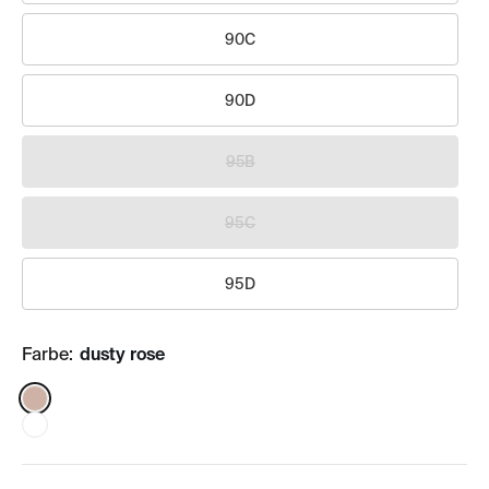
90C
90D
95B
95C
95D
Farbe:
dusty rose
Color: