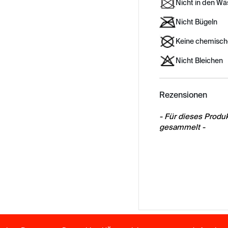
Nicht in den W
Nicht Bügeln
Keine chemisch
Nicht Bleichen
Rezensionen
New content load
- Für dieses Prod
gesammelt -