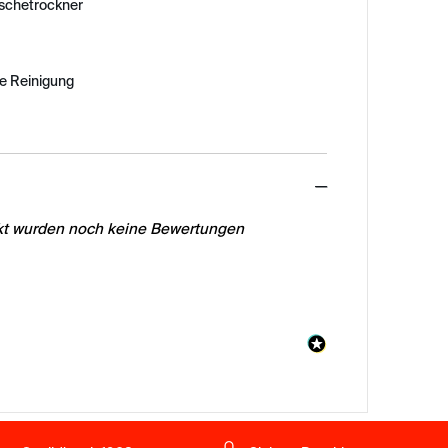
äschetrockner
e Reinigung
ed
ukt wurden noch keine Bewertungen