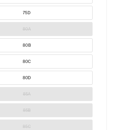
75D
80A
80B
80C
80D
85A
85B
85C