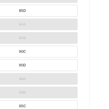
85D
90A
90B
90C
90D
95A
95B
95C