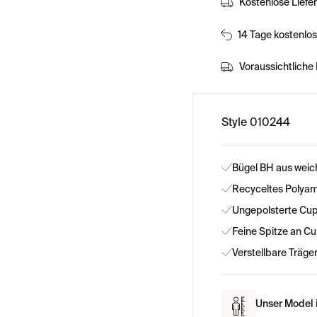
Kostenlose Liefe
14 Tage kostenlo
Voraussichtliche 
Style 010244
Bügel BH aus weic
Recyceltes Polyam
Ungepolsterte Cups
Feine Spitze an Cu
Verstellbare Träge
Unser Model i