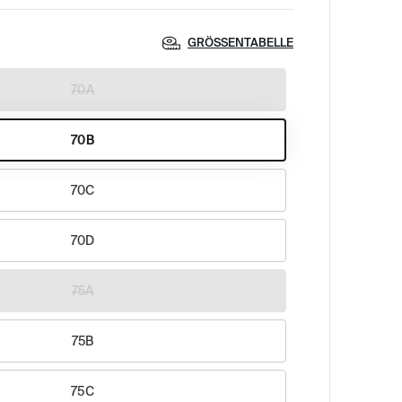
GRÖSSENTABELLE
70A
70B
70C
70D
75A
75B
75C