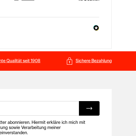
te Qualität seit 1908
Sichere Bezahlung
ing E-Mails
onnieren. Hiermit erkläre ich mich mit
rung sowie Verarbeitung meiner
inverstanden.