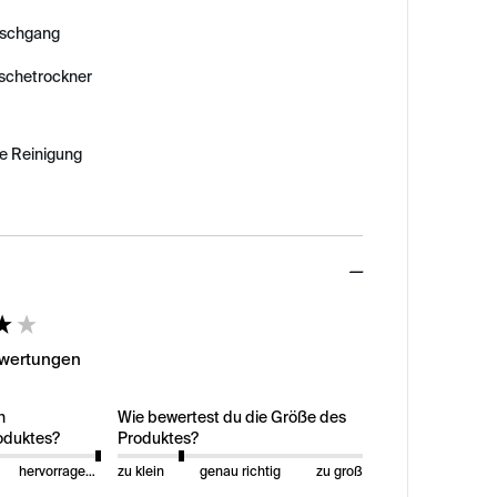
schgang
äschetrockner
e Reinigung
ed
ewertungen
n
Wie bewertest du die Größe des
oduktes?
Produktes?
hervorragend
zu klein
genau richtig
zu groß