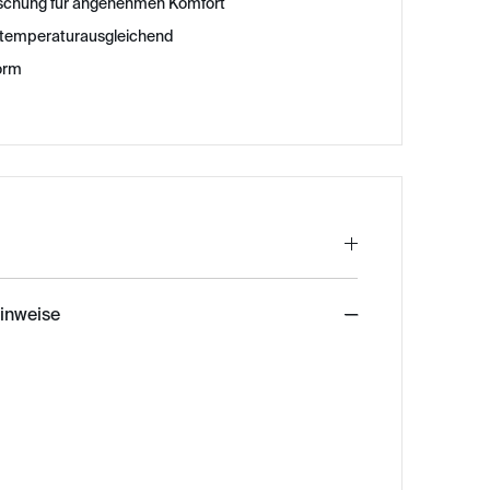
ischung für angenehmen Komfort
 temperaturausgleichend
orm
hinweise