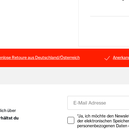
enlose Retoure aus Deutschland/Österreich
Anerkann
E-Mail
dich über
Ihre Zustimmung zu Market
*Ja, ich möchte den Newsletter ab
rhältst du
der elektronischen Speiche
personenbezogenen Daten e