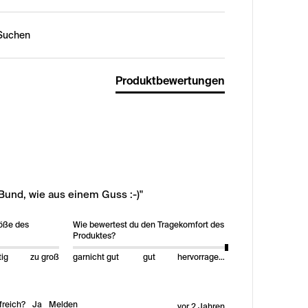
n:
Produktbewertungen
Bund, wie aus einem Guss :-)"
röße des
Wie bewertest du den Tragekomfort des
Produktes?
tig
zu groß
garnicht gut
gut
hervorragend
freich?
Ja
Melden
vor 2 Jahren