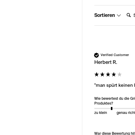
Suche
Sortieren
Verified Customer
Herbert R.
"man spürt keinen 
Wie bewertest du die G
Produktes?
zu klein
genau rich
War diese Bewertung hil