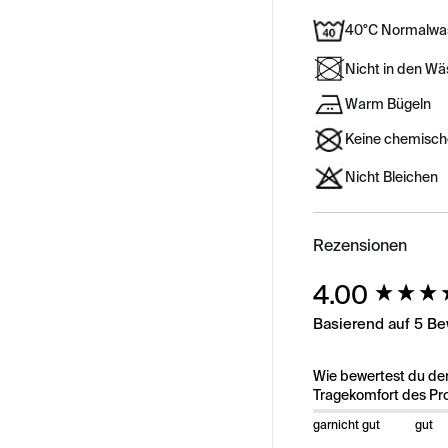
40°C Normalwa
Nicht in den W
Warm Bügeln
Keine chemisch
Nicht Bleichen
Rezensionen
New content load
4.00
Basierend auf 5 B
Wie bewertest du de
Tragekomfort des Pr
garnicht gut
gut