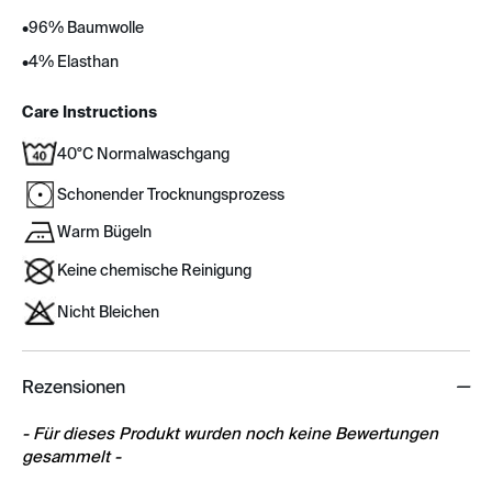
•
96% Baumwolle
•
4% Elasthan
Care Instructions
40°C Normalwaschgang
Schonender Trocknungsprozess
Warm Bügeln
Keine chemische Reinigung
Nicht Bleichen
Rezensionen
New content loaded
- Für dieses Produkt wurden noch keine Bewertungen
gesammelt -