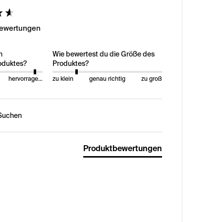
ed
Bewertungen
n
Wie bewertest du die Größe des
oduktes?
Produktes?
hervorragend
zu klein
genau richtig
zu groß
n:
Produktbewertungen