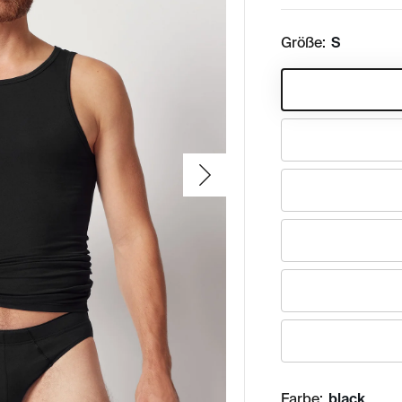
Größe:
S
Farbe:
black