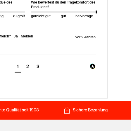
röße des
Wie bewertest du den Tragekomfort des
Produktes?
tig
zu groß
garnicht gut
gut
hervorragend
freich?
Ja
Melden
vor 2 Jahren
1
2
3
te Qualität seit 1908
Sichere Bezahlung