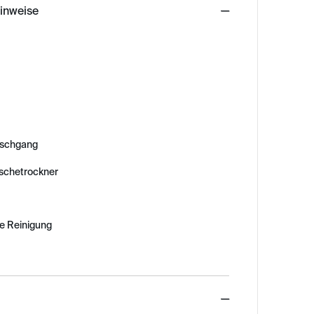
hinweise
schgang
äschetrockner
e Reinigung