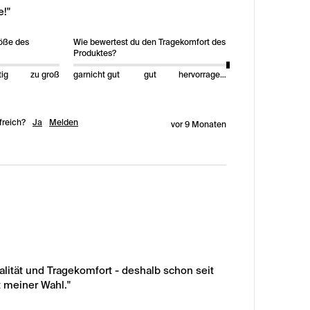
!"
röße des
Wie bewertest du den Tragekomfort des
Produktes?
tig
zu groß
garnicht gut
gut
hervorragend
freich?
Ja
Melden
vor 9 Monaten
lität und Tragekomfort - deshalb schon seit 
 meiner Wahl."