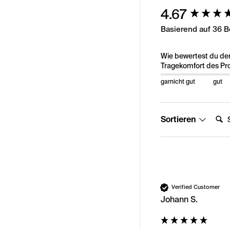
New content load
4.67
Basierend auf 36 
Wie bewertest du de
Tragekomfort des Pr
garnicht gut
gut
Suche
Sortieren
Verified Customer
Johann S.