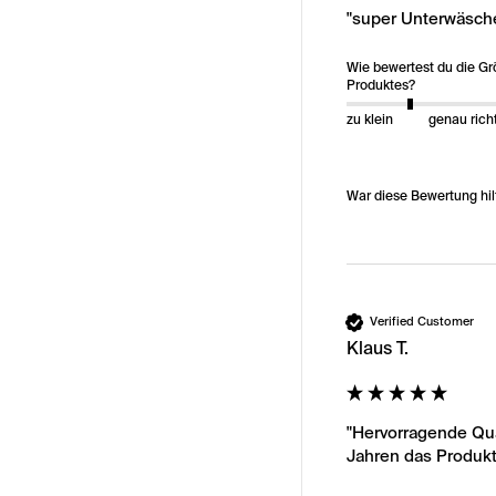
"super Unterwäsche
Wie bewertest du die G
Produktes?
zu klein
genau rich
War diese Bewertung hil
Verified Customer
Klaus T.
"Hervorragende Qua
Jahren das Produkt