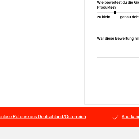
Wie bewertest du die G
Produktes?
zu klein
genau rich
War diese Bewertung hil
enlose Retoure aus Deutschland/Österreich
Anerkann