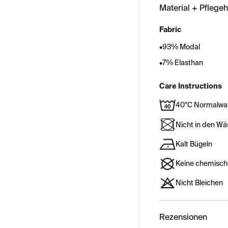
Material + Pflege
Fabric
•
93% Modal
•
7% Elasthan
Care Instructions
40°C Normalwa
Nicht in den W
Kalt Bügeln
Keine chemisch
Nicht Bleichen
Rezensionen