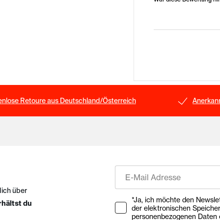
enlose Retoure aus Deutschland/Österreich
Anerkann
E-Mail
dich über
Ihre Zustimmung zu Market
*Ja, ich möchte den Newsletter ab
rhältst du
der elektronischen Speiche
personenbezogenen Daten e