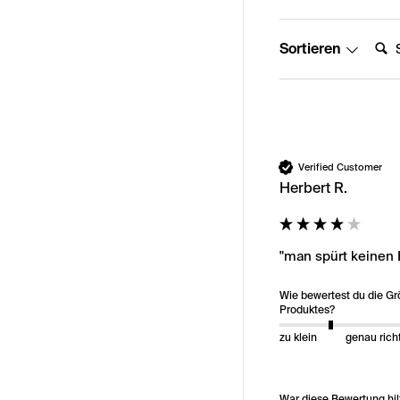
Suche
Sortieren
Verified Customer
Herbert R.
"man spürt keinen 
Wie bewertest du die G
Produktes?
zu klein
genau rich
War diese Bewertung hil