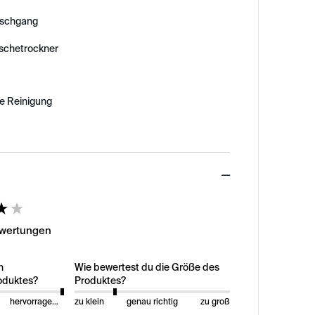
schgang
äschetrockner
e Reinigung
ed
ewertungen
n
Wie bewertest du die Größe des
oduktes?
Produktes?
hervorragend
zu klein
genau richtig
zu groß