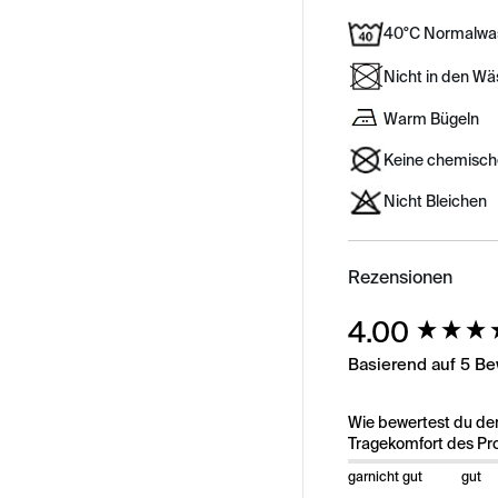
40°C Normalwa
Nicht in den W
Warm Bügeln
Keine chemisch
Nicht Bleichen
Rezensionen
New content load
4.00
Basierend auf 5 B
Wie bewertest du de
Tragekomfort des Pr
garnicht gut
gut