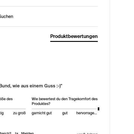
n:
Produktbewertungen
Bund, wie aus einem Guss :-)"
röße des
Wie bewertest du den Tragekomfort des
Produktes?
tig
zu groß
garnicht gut
gut
hervorragend
freich?
Ja
Melden