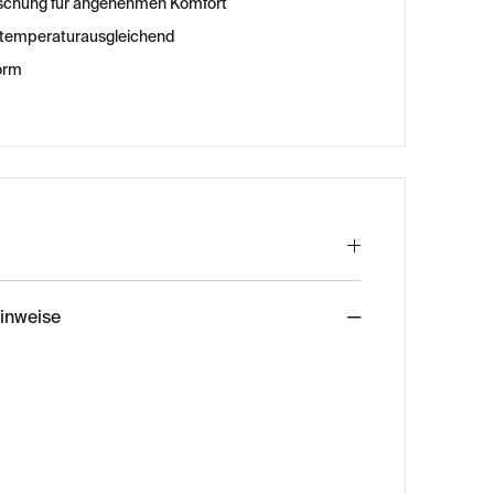
ischung für angenehmen Komfort
 temperaturausgleichend
orm
hinweise