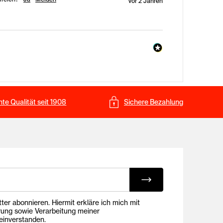
vor 2 Jahren
te Qualität seit 1908
Sichere Bezahlung
ing E-Mails
onnieren. Hiermit erkläre ich mich mit
rung sowie Verarbeitung meiner
inverstanden.