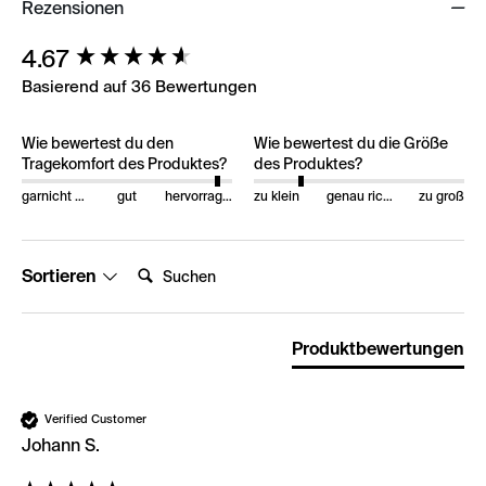
Rezensionen
New content loaded
4.67
Basierend auf 36 Bewertungen
Wie bewertest du den
Wie bewertest du die Größe
Tragekomfort des Produktes?
des Produktes?
garnicht gut
gut
hervorragend
zu klein
genau richtig
zu groß
Suchen:
Sortieren
Produktbewertungen
Verified Customer
Johann S.