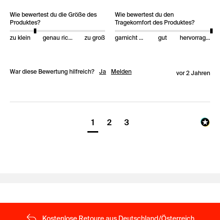
Wie bewertest du die Größe des
Wie bewertest du den
Produktes?
Tragekomfort des Produktes?
zu klein
genau richtig
zu groß
garnicht gut
gut
hervorragend
War diese Bewertung hilfreich?
Ja
Melden
vor 2 Jahren
1
2
3
Kostenlose Retoure aus Deutschland/Österreich