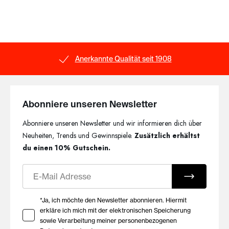
miteinander verbinden. Die vielseitigen Modelle eignen sich für
jede Jahreszeit und überzeugen mit hochwertigen Materialien
und sorgfältiger Verarbeitung.
Angenehme Materialien für
Anerkannte Qualität seit 1908
entspannte Nächte
Weiche Baumwolle, fließende Viskose, hochwertiges TENCEL™
Modal und weitere ausgewählte Materialien sorgen – je nach
Abonniere unseren Newsletter
Modell – für ein angenehmes Tragegefühl auf der Haut.
Abonniere unseren Newsletter und wir informieren dich über
Bequeme Passformen bieten viel Bewegungsfreiheit und
begleiten dich komfortabel durch entspannte Abende und
Neuheiten, Trends und Gewinnspiele.
Zusätzlich erhältst
erholsame Nächte.
du einen 10% Gutschein.
Qualität seit 1908
E-Mail
Seit über 100 Jahren entwickelt HUBER Damenwäsche mit
Ihre Zustimmung zu Marketing E-Mails
*Ja, ich möchte den Newsletter abonnieren. Hiermit
dem Anspruch, hochwertige Materialien, präzise Verarbeitung
erkläre ich mich mit der elektronischen Speicherung
und zeitloses Design miteinander zu verbinden. Die Basic
sowie Verarbeitung meiner personenbezogenen
Nachtwäsche überzeugt durch langlebige Qualität und