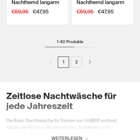
Nachthemd langarm
Nachthemd langarm
IN DEN WARENKORB
IN DEN WARENKORB
€59,95
€47,95
€59,95
€47,95
1-40 Produkte
1
2
Zeitlose Nachtwäsche für
jede Jahreszeit
Die Basic Nachtwäsche für Damen von HUBER umfasst
klassische Pyjamas, Nachthemden, Schlafshirts und
Schlafhosen, die Komfort und zeitloses Design harmonisch
WEITERLESEN