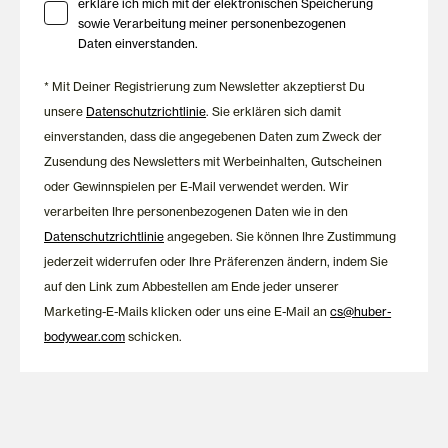
erkläre ich mich mit der elektronischen Speicherung
Wohlfühlmomente
sowie Verarbeitung meiner personenbezogenen
Daten einverstanden.
Seit 1908 entwickelt HUBER Wäsche mit dem Anspruch,
* Mit Deiner Registrierung zum Newsletter akzeptierst Du
Komfort, Qualität und zeitloses Design zu verbinden. Die
Nachtwäsche überzeugt mit hochwertigen Materialien,
unsere
Datenschutzrichtlinie
. Sie erklären sich damit
durchdachten Passformen und einer angenehmen Haptik. So
einverstanden, dass die angegebenen Daten zum Zweck der
begleiten dich Pyjamas und Nachthemden zuverlässig durch
Zusendung des Newsletters mit Werbeinhalten, Gutscheinen
erholsame Nächte und entspannte Momente zu Hause.
oder Gewinnspielen per E-Mail verwendet werden. Wir
verarbeiten Ihre personenbezogenen Daten wie in den
Datenschutzrichtlinie
angegeben. Sie können Ihre Zustimmung
jederzeit widerrufen oder Ihre Präferenzen ändern, indem Sie
auf den Link zum Abbestellen am Ende jeder unserer
Marketing-E-Mails klicken oder uns eine E-Mail an
cs@huber-
bodywear.com
schicken.