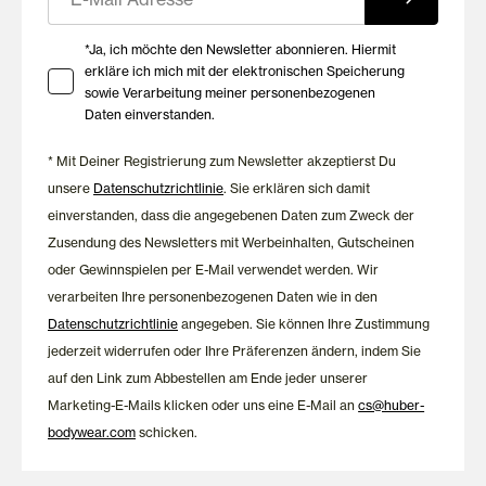
Seit über 100 Jahren entwickelt HUBER Wäsche mit dem
Anspruch, hochwertige Materialien und langlebige Qualität
Ihre Zustimmung zu Marketing E-Mails
miteinander zu verbinden. Casual at Home steht für zeitlose
*Ja, ich möchte den Newsletter abonnieren. Hiermit
erkläre ich mich mit der elektronischen Speicherung
Lieblingsstücke, die Komfort und Wohlbefinden in den
sowie Verarbeitung meiner personenbezogenen
Mittelpunkt stellen.
Daten einverstanden.
* Mit Deiner Registrierung zum Newsletter akzeptierst Du
unsere
Datenschutzrichtlinie
. Sie erklären sich damit
einverstanden, dass die angegebenen Daten zum Zweck der
Zusendung des Newsletters mit Werbeinhalten, Gutscheinen
oder Gewinnspielen per E-Mail verwendet werden. Wir
verarbeiten Ihre personenbezogenen Daten wie in den
Datenschutzrichtlinie
angegeben. Sie können Ihre Zustimmung
jederzeit widerrufen oder Ihre Präferenzen ändern, indem Sie
auf den Link zum Abbestellen am Ende jeder unserer
Marketing-E-Mails klicken oder uns eine E-Mail an
cs@huber-
bodywear.com
schicken.