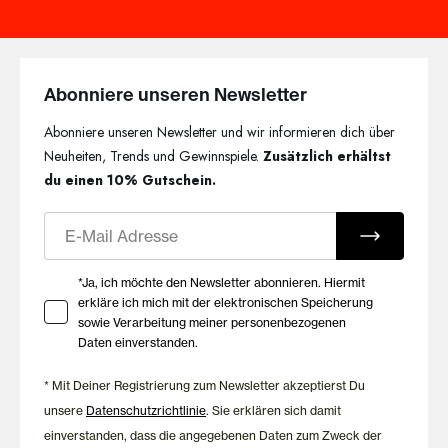
Neben ihrer eleganten Optik überzeugt die Kollektion durch
angenehme Materialien und sorgfältig entwickelte Passformen.
Die Modelle schmiegen sich sanft an den Körper an, bieten
zuverlässigen Halt und sorgen für ein komfortables Tragegefühl
Abonniere unseren Newsletter
– vom Morgen bis zum Abend. Hochwertige Verarbeitung und
liebevolle Details machen jedes Modell zu einem langlebigen
Abonniere unseren Newsletter und wir informieren dich über
Lieblingsstück.
Neuheiten, Trends und Gewinnspiele.
Zusätzlich erhältst
Qualität seit 1908
du einen 10% Gutschein.
E-Mail
Seit über 100 Jahren entwickelt HUBER Damenwäsche mit
dem Anspruch, hochwertige Materialien, präzise Verarbeitung
und zeitloses Design miteinander zu verbinden. Hautnah Lush
Ihre Zustimmung zu Marketing E-Mails
*Ja, ich möchte den Newsletter abonnieren. Hiermit
Lace vereint diese Werte mit femininer Spitze und stilvoller
erkläre ich mich mit der elektronischen Speicherung
Eleganz – für Wäsche, die jeden Tag ein besonderes Gefühl
sowie Verarbeitung meiner personenbezogenen
schenkt.
Daten einverstanden.
* Mit Deiner Registrierung zum Newsletter akzeptierst Du
unsere
Datenschutzrichtlinie
. Sie erklären sich damit
einverstanden, dass die angegebenen Daten zum Zweck der