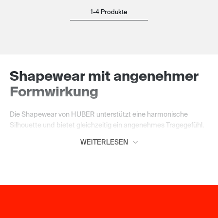
1-4 Produkte
Shapewear mit angenehmer
Formwirkung
Die Shapewear von HUBER unterstützt eine harmonische
Silhouette und bietet gleichzeitig ein angenehmes Tragegefühl.
Je nach Modell formt sie Bauch, Hüfte und Taille sanft bis
WEITERLESEN
stärker und passt sich dabei deinen Bewegungen an. So
entsteht Komfort, auf den du dich den ganzen Tag verlassen
kannst.
Unauffällig unter deiner
Kleidung