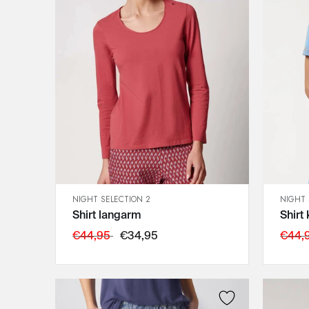
NIGHT SELECTION 2
NIGHT 
SCHNELLANSICHT
Shirt langarm
Shirt
IN DEN WARENKORB
40
€44,95
€34,95
€44,
42
44