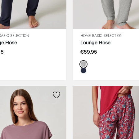
ASIC SELECTION
HOME BASIC SELECTION
SCHNELLANSICHT
SCHNELLANSICHT
ge Hose
Lounge Hose
IN DEN WARENKORB
IN DEN WARENKORB
36
36
95
€59,95
38
38
:
Color:
40
40
42
42
44
44
46
46
48
48