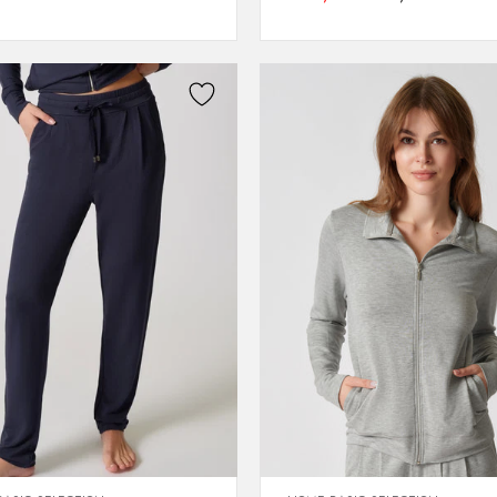
38
40
40
42
42
44
44
46
46
48
48