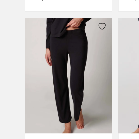
38
40
42
44
46
48