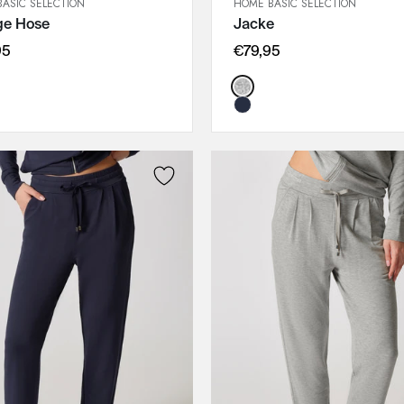
ASIC SELECTION
HOME BASIC SELECTION
SCHNELLANSICHT
SCHNELLANSICHT
ge Hose
Jacke
IN DEN WARENKORB
IN DEN WARENKORB
36
36
95
€79,95
38
38
:
Color:
40
40
42
42
44
44
46
46
48
48