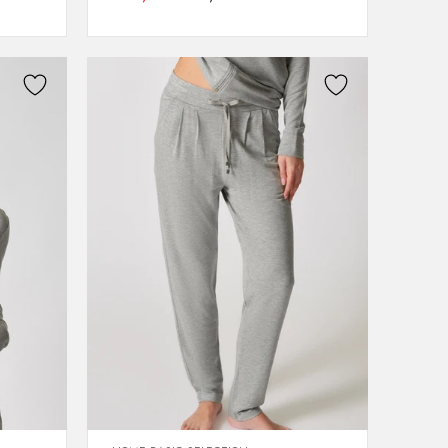
40
42