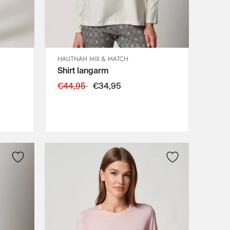
HAUTNAH MIX & MATCH
SCHNELLANSICHT
Shirt langarm
IN DEN WARENKORB
38
€44,95
€34,95
40