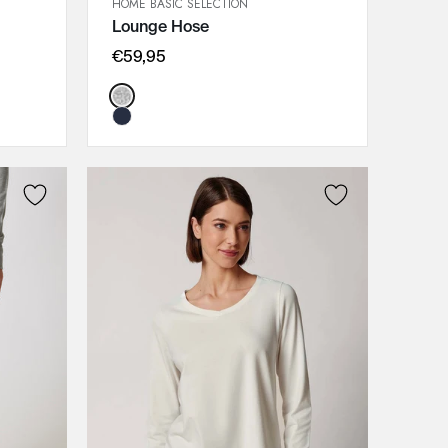
HOME BASIC SELECTION
SCHNELLANSICHT
Lounge Hose
IN DEN WARENKORB
36
€59,95
38
Color:
40
42
44
46
48