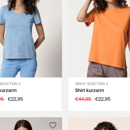
SELECTION 2
NIGHT SELECTION 2
SCHNELLANSICHT
SCHNELLANSICHT
 kurzarm
Shirt kurzarm
IN DEN WARENKORB
IN DEN WARENKORB
36
36
95
€22,95
€44,95
€22,95
38
38
40
40
42
42