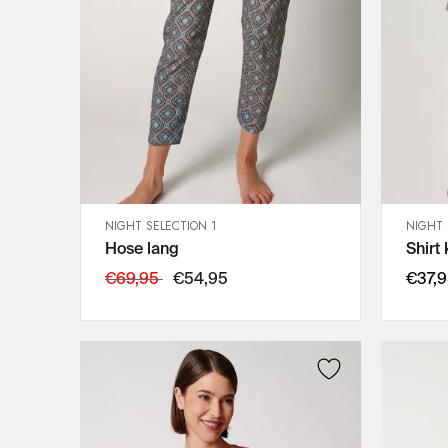
NIGHT SELECTION 1
NIGHT 
SCHNELLANSICHT
Hose lang
Shirt
IN DEN WARENKORB
44
€69,95
€54,95
€37,