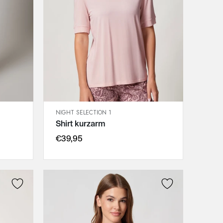
NIGHT SELECTION 1
SCHNELLANSICHT
Shirt kurzarm
IN DEN WARENKORB
36
€39,95
38
40
42
44
46
48