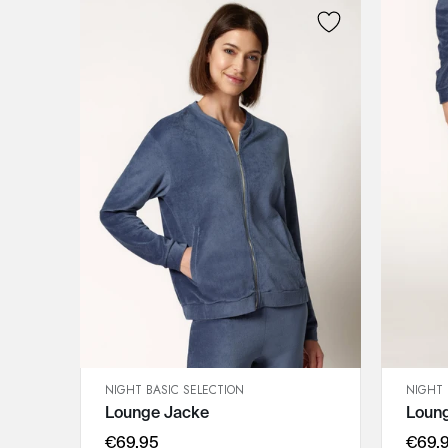
NIGHT BASIC SELECTION
NIGHT 
SCHNELLANSICHT
Lounge Jacke
Loun
IN DEN WARENKORB
36
€69,95
€69,