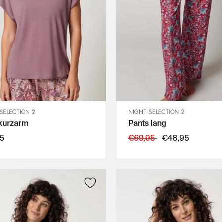
SELECTION 2
NIGHT SELECTION 2
SCHNELLANSICHT
SCHNELLANSICHT
 kurzarm
Pants lang
IN DEN WARENKORB
IN DEN WARENKORB
40
42
95
€69,95
€48,95
44
46