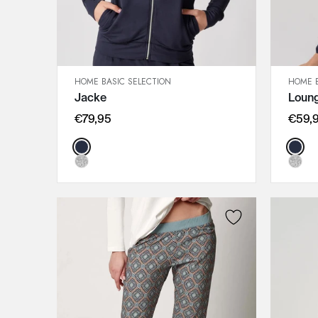
HOME BASIC SELECTION
HOME B
SCHNELLANSICHT
Jacke
Loun
IN DEN WARENKORB
36
€79,95
€59,
38
Color:
Color
40
42
44
46
48