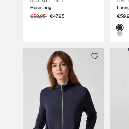
NIGHT SELECTION 3
HOME B
SCHNELLANSICHT
Hose lang
Loun
IN DEN WARENKORB
36
€59,95
€47,95
€59,
38
Color