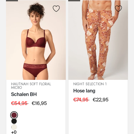
HAUTNAH SOFT FLORAL
NIGHT SELECTION 1
MICRO
Hose lang
IN DEN WARENKORB
IN DEN WARENKORB
Schalen BH
€74,95
€22,95
€54,95
€16,95
Color:
+0