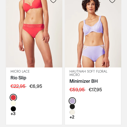
MICRO LACE
HAUTNAH SOFT FLORAL
MICRO
Rio Slip
IN DEN WARENKORB
IN DEN WARENKORB
Minimizer BH
€22,95
€6,95
€59,95
€17,95
Color:
Color:
+3
+2