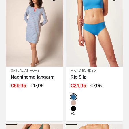
CASUAL AT HOME
MICRO BONDED
Nachthemd langarm
Rio Slip
IN DEN WARENKORB
IN DEN WARENKORB
€59,95
€17,95
€24,95
€7,95
Color:
+5