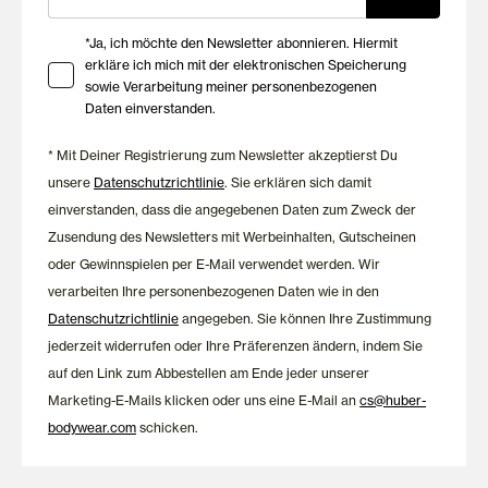
zum Vorteilspreis
Ihre Zustimmung zu Marketing E-Mails
*Ja, ich möchte den Newsletter abonnieren. Hiermit
Auch im Sale stehen Komfort, Qualität und zeitloses Design im
erkläre ich mich mit der elektronischen Speicherung
sowie Verarbeitung meiner personenbezogenen
Mittelpunkt. Die reduzierten Modelle überzeugen mit
Daten einverstanden.
angenehmen Materialien, sorgfältiger Verarbeitung und einer
Passform, die dich komfortabel durch die Nacht begleitet. So
* Mit Deiner Registrierung zum Newsletter akzeptierst Du
ergänzt du deine Nachtwäsche mit langlebigen
unsere
Datenschutzrichtlinie
. Sie erklären sich damit
Lieblingsstücken in bewährter HUBER Qualität.
einverstanden, dass die angegebenen Daten zum Zweck der
Zusendung des Newsletters mit Werbeinhalten, Gutscheinen
oder Gewinnspielen per E-Mail verwendet werden. Wir
verarbeiten Ihre personenbezogenen Daten wie in den
Datenschutzrichtlinie
angegeben. Sie können Ihre Zustimmung
jederzeit widerrufen oder Ihre Präferenzen ändern, indem Sie
auf den Link zum Abbestellen am Ende jeder unserer
Marketing-E-Mails klicken oder uns eine E-Mail an
cs@huber-
bodywear.com
schicken.