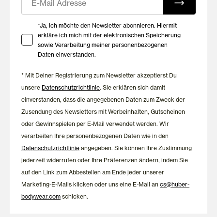
Seit über 100 Jahren entwickelt HUBER Damenwäsche und
Ihre Zustimmung zu Marketing E-Mails
*Ja, ich möchte den Newsletter abonnieren. Hiermit
Homewear mit dem Anspruch, hochwertige Materialien,
erkläre ich mich mit der elektronischen Speicherung
sorgfältige Verarbeitung und zeitloses Design miteinander zu
sowie Verarbeitung meiner personenbezogenen
verbinden. Die Damen Shorts überzeugen durch langlebige
Daten einverstanden.
Qualität, angenehmen Komfort und vielseitige
Kombinationsmöglichkeiten – für entspannte Momente, Tag für
* Mit Deiner Registrierung zum Newsletter akzeptierst Du
Tag.
unsere
Datenschutzrichtlinie
. Sie erklären sich damit
einverstanden, dass die angegebenen Daten zum Zweck der
Zusendung des Newsletters mit Werbeinhalten, Gutscheinen
oder Gewinnspielen per E-Mail verwendet werden. Wir
verarbeiten Ihre personenbezogenen Daten wie in den
Datenschutzrichtlinie
angegeben. Sie können Ihre Zustimmung
jederzeit widerrufen oder Ihre Präferenzen ändern, indem Sie
auf den Link zum Abbestellen am Ende jeder unserer
Marketing-E-Mails klicken oder uns eine E-Mail an
cs@huber-
bodywear.com
schicken.