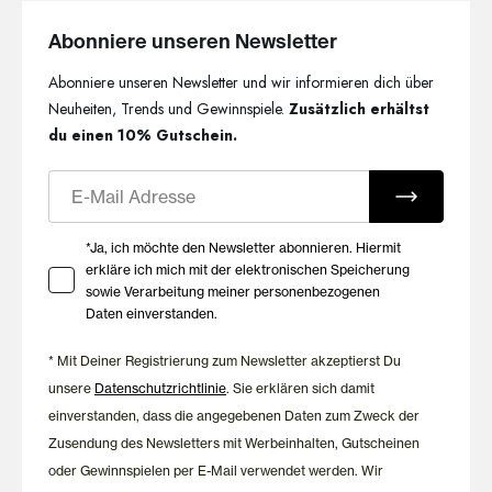
durchdachte Schnitte sorgen dafür, dass sich die
Spaghettitops angenehm an den Körper anschmiegen. Je nach
Abonniere unseren Newsletter
Modell kommen weiche Baumwolle, Mikrofaser oder TENCEL™
Abonniere unseren Newsletter und wir informieren dich über
Fasern zum Einsatz und bieten ein angenehmes Tragegefühl –
den ganzen Tag.
Neuheiten, Trends und Gewinnspiele.
Zusätzlich erhältst
du einen 10% Gutschein.
Zeitlose Qualität von HUBER
E-Mail
Seit 1908 entwickelt HUBER Damenwäsche und Basics, die
Komfort, Qualität und zeitloses Design miteinander verbinden.
Ihre Zustimmung zu Marketing E-Mails
*Ja, ich möchte den Newsletter abonnieren. Hiermit
Die Spaghettitops überzeugen durch ihre vielseitigen
erkläre ich mich mit der elektronischen Speicherung
Einsatzmöglichkeiten und begleiten dich zuverlässig durch jede
sowie Verarbeitung meiner personenbezogenen
Jahreszeit.
Daten einverstanden.
* Mit Deiner Registrierung zum Newsletter akzeptierst Du
unsere
Datenschutzrichtlinie
. Sie erklären sich damit
einverstanden, dass die angegebenen Daten zum Zweck der
Zusendung des Newsletters mit Werbeinhalten, Gutscheinen
oder Gewinnspielen per E-Mail verwendet werden. Wir