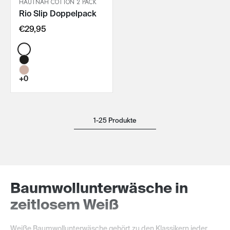
HAUTNAH COTTON 2 PACK
Rio Slip Doppelpack
IN DEN WARENKORB
€29,95
Color:
+0
1-25 Produkte
Baumwollunterwäsche in
zeitlosem Weiß
Weiße Baumwollunterwäsche gehört zu den Klassikern jeder