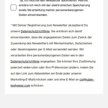
Ihre Zustimmung zu Marketing E-Mails
*Ja, ich möchte den Newsletter abonnieren. Hiermit
Qualität, Komfort und zeitloses Design zu vereinen. Die weiße
erkläre ich mich mit der elektronischen Speicherung
Baumwollunterwäsche überzeugt durch ihre langlebige
sowie Verarbeitung meiner personenbezogenen
Verarbeitung und ihre vielseitigen Einsatzmöglichkeiten. So
Daten einverstanden.
entstehen zeitlose Essentials, die dich Tag für Tag begleiten und
lange Freude bereiten.
* Mit Deiner Registrierung zum Newsletter akzeptierst Du
unsere
Datenschutzrichtlinie
. Sie erklären sich damit
einverstanden, dass die angegebenen Daten zum Zweck der
Zusendung des Newsletters mit Werbeinhalten, Gutscheinen
oder Gewinnspielen per E-Mail verwendet werden. Wir
verarbeiten Ihre personenbezogenen Daten wie in den
Datenschutzrichtlinie
angegeben. Sie können Ihre Zustimmung
jederzeit widerrufen oder Ihre Präferenzen ändern, indem Sie
auf den Link zum Abbestellen am Ende jeder unserer
Marketing-E-Mails klicken oder uns eine E-Mail an
cs@huber-
bodywear.com
schicken.