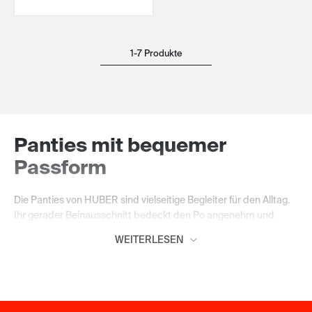
1-7 Produkte
Panties mit bequemer
Passform
Die Panties von HUBER sind vielseitige Begleiter für den Alltag.
Ihr gerader Beinausschnitt bedeckt den Po angenehm und
sorgt für einen sicheren Sitz, ohne einzuengen. So entsteht ein
WEITERLESEN
komfortables Tragegefühl, das dich zuverlässig durch den Tag
begleitet.
Sportlich, zeitlos und