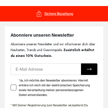
Die angenehmen Stoffe fühlen sich weich auf der Haut an und
bieten gemeinsam mit den durchdachten Passformen hohen
Tragekomfort. So begleiten dich die T-Shirts zuverlässig durch
Sichere Bezahlung
den Tag.
Qualität, die lange Freude
Abonniere unseren Newsletter
macht
Abonniere unseren Newsletter und wir informieren dich über
Seit 1908 entwickelt HUBER hochwertige Damenbekleidung mit
Neuheiten, Trends und Gewinnspiele.
Zusätzlich erhältst
Fokus auf Komfort und Beständigkeit. Die T-Shirts überzeugen
du einen 10% Gutschein.
durch ihre langlebige Verarbeitung und zeitlose Optik.
E-Mail
Ihre Zustimmung zu Marketing E-Mails
*Ja, ich möchte den Newsletter abonnieren. Hiermit
erkläre ich mich mit der elektronischen Speicherung
sowie Verarbeitung meiner personenbezogenen
Daten einverstanden.
* Mit Deiner Registrierung zum Newsletter akzeptierst Du