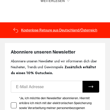
WEITERLESEN
abgestimmten Pyjama-Sets zu zuverlässigen Begleitern für
erholsame Nächte. So genießt du Komfort und
Bewegungsfreiheit vom Abend bis zum Morgen.
Perfekt abgestimmte
Kostenlose Retoure aus Deutschland/Österreich
Nachtwäsche-Sets
Die Schlafoberteile und Schlafhosen sind harmonisch
aufeinander abgestimmt und bilden klassische Pyjama-Sets für
Abonniere unseren Newsletter
jede Jahreszeit. Ob kurze oder lange Modelle – die bequemen
Abonniere unseren Newsletter und wir informieren dich über
Passformen und angenehmen Materialien sorgen für ein
komfortables Tragegefühl und begleiten dich zuverlässig beim
Neuheiten, Trends und Gewinnspiele.
Zusätzlich erhältst
Schlafen und Entspannen.
du einen 10% Gutschein.
Zeitlose Qualität von HUBER
E-Mail
Seit 1908 entwickelt HUBER Herrenwäsche mit dem Anspruch,
Ihre Zustimmung zu Marketing E-Mails
*Ja, ich möchte den Newsletter abonnieren. Hiermit
Komfort, Qualität und zeitloses Design miteinander zu
erkläre ich mich mit der elektronischen Speicherung
verbinden. Die Pyjamas überzeugen durch hochwertige
sowie Verarbeitung meiner personenbezogenen