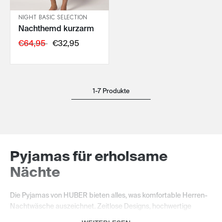
NIGHT BASIC SELECTION
Nachthemd kurzarm
IN DEN WARENKORB
€64,95
€32,95
1-7 Produkte
Pyjamas für erholsame
Nächte
Die Pyjamas von HUBER bieten alles, was komfortable Herren-
Nachtwäsche auszeichnet. Zeitlose Designs, hochwertige
Materialien und sorgfältige Verarbeitung machen die