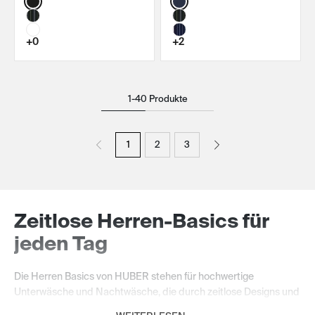
+0
+2
1-40 Produkte
1
2
3
Zeitlose Herren-Basics für
jeden Tag
Die Herren Basics von HUBER stehen für hochwertige
Unterwäsche und Nachtwäsche, die durch zeitlose Designs und
langlebige Qualität überzeugen. Ob Pants, Slips, Boxershorts,