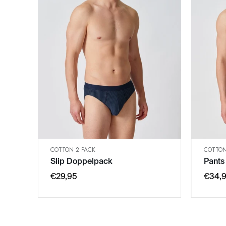
COTTON 2 PACK
COTTON
SCHNELLANSICHT
Slip Doppelpack
Pants
IN DEN WARENKORB
3XL
€29,95
€34,
XXL
XL
L