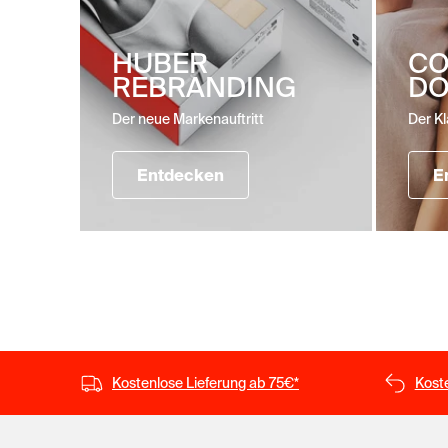
HUBER
CO
REBRANDING
DO
Der neue Markenauftritt
Der Kl
Entdecken
E
Kostenlose Lieferung ab 75€*
Kost