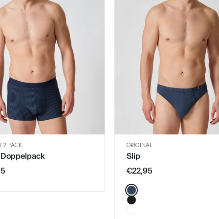
 2 PACK
ORIGINAL
SCHNELLANSICHT
SCHNELLANSICHT
 Doppelpack
Slip
IN DEN WARENKORB
IN DEN WARENKOR
M
M
95
€22,95
L
L
Color:
XL
XL
XXL
XXL