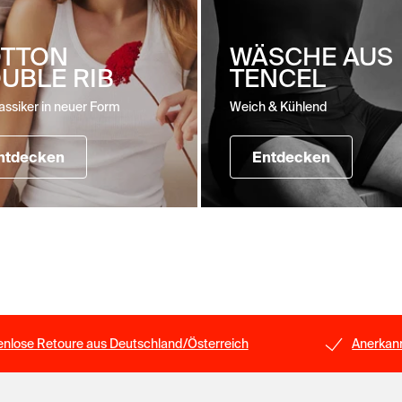
TTON
WÄSCHE AUS
UBLE RIB
TENCEL
assiker in neuer Form
Weich & Kühlend
ntdecken
Entdecken
enlose Retoure aus Deutschland/Österreich
Anerkann