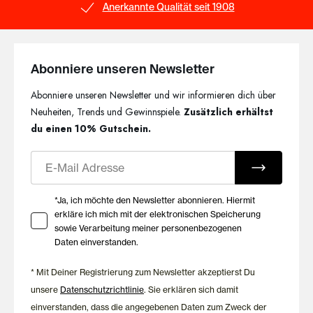
Weiche Fasern mit
Anerkannte Qualität seit 1908
angenehmem
Feuchtigkeitsmanagement
Abonniere unseren Newsletter
Die TENCEL™ Lyocell Fasern verleihen dem Material eine
Abonniere unseren Newsletter und wir informieren dich über
besonders weiche Haptik und unterstützen nach
Neuheiten, Trends und Gewinnspiele.
Zusätzlich erhältst
Herstellerangaben ein effizientes Feuchtigkeitsmanagement.
du einen 10% Gutschein.
Dadurch fühlt sich die Herrenunterwäsche angenehm auf der
Haut an und bietet auch bei wärmeren Temperaturen hohen
E-Mail
Tragekomfort. Gemeinsam mit den durchdachten Passformen
von HUBER entstehen Modelle, die Bewegungsfreiheit und
Komfort harmonisch verbinden.
Ihre Zustimmung zu Marketing E-Mails
*Ja, ich möchte den Newsletter abonnieren. Hiermit
erkläre ich mich mit der elektronischen Speicherung
Zeitlose Qualität von HUBER
sowie Verarbeitung meiner personenbezogenen
Daten einverstanden.
Seit 1908 entwickelt HUBER Herrenwäsche mit dem Anspruch,
* Mit Deiner Registrierung zum Newsletter akzeptierst Du
Komfort, Qualität und zeitloses Design miteinander zu
unsere
Datenschutzrichtlinie
. Sie erklären sich damit
verbinden. Die Cool Lyocell Kollektion überzeugt durch
hochwertige Materialien, langlebige Verarbeitung und eine
einverstanden, dass die angegebenen Daten zum Zweck der