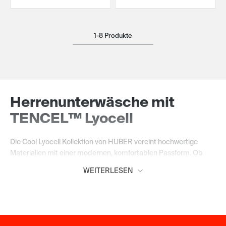
1-8 Produkte
Herrenunterwäsche mit
TENCEL™ Lyocell
Die Cool Lyocell Kollektion von HUBER vereint hochwertige
Materialien mit einer modernen, komfortablen Passform. Ob
Pants, Slips, Unterhemden oder T-Shirts – die Modelle begleiten
WEITERLESEN
dich zuverlässig durch den Tag und bieten ein angenehm
weiches Tragegefühl. Zeitlose Schnitte und eine sorgfältige
Verarbeitung machen die Kollektion zu vielseitigen Essentials für
jeden Tag.