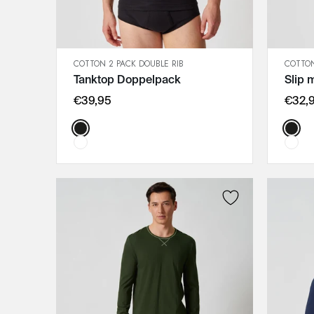
COTTON 2 PACK DOUBLE RIB
COTTON
SCHNELLANSICHT
Tanktop Doppelpack
Slip 
IN DEN WARENKORB
M
€39,95
€32,
L
Color:
Color
XL
XXL
3XL