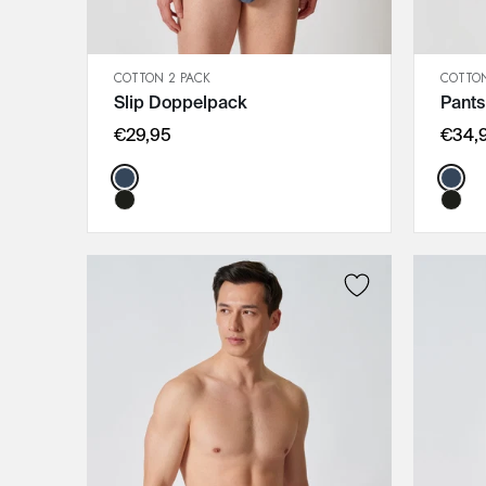
COTTON 2 PACK
COTTON
SCHNELLANSICHT
Slip Doppelpack
Pant
IN DEN WARENKORB
M
€29,95
€34,
L
Color:
Color
XL
XXL
3XL