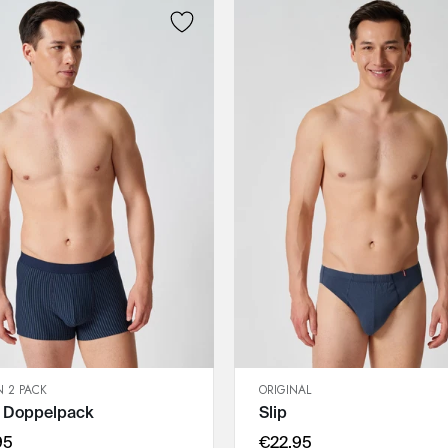
 2 PACK
ORIGINAL
SCHNELLANSICHT
SCHNELLANSICHT
s Doppelpack
Slip
IN DEN WARENKORB
IN DEN WARENKORB
M
M
95
€22,95