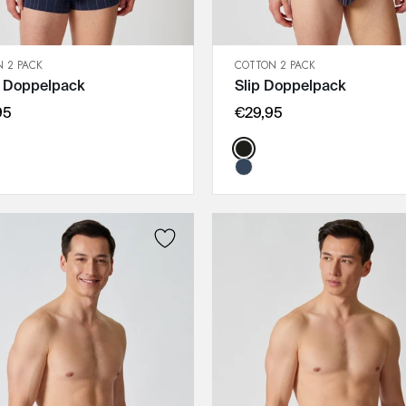
 2 PACK
COTTON 2 PACK
SCHNELLANSICHT
SCHNELLANSICHT
s Doppelpack
Slip Doppelpack
IN DEN WARENKORB
IN DEN WARENKORB
3XL
M
95
€29,95
XXL
L
:
Color:
XL
XL
L
XXL
M
3XL