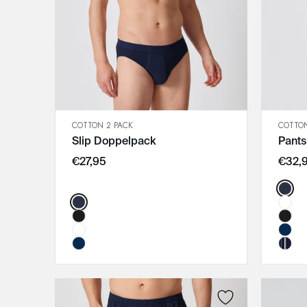
COTTON 2 PACK
COTTON
SCHNELLANSICHT
Slip Doppelpack
Pant
IN DEN WARENKORB
M
€27,95
€32,
L
Color
XL
Color:
XXL
3XL