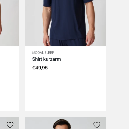
MODAL SLEEP
SCHNELLANSICHT
Shirt kurzarm
IN DEN WARENKORB
M
€49,95
L
XL
XXL
3XL