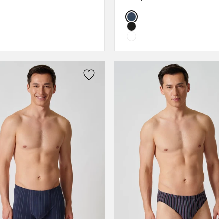
L
L
Color:
XL
XL
XXL
XXL
3XL
3XL