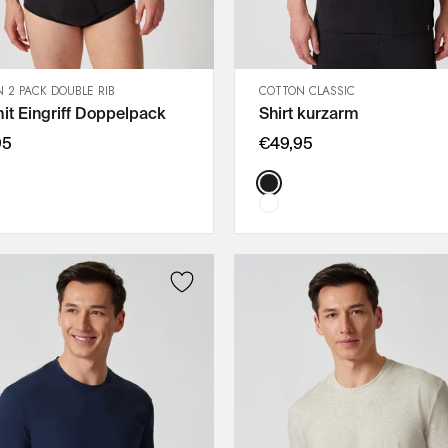
 2 PACK DOUBLE RIB
COTTON CLASSIC
SCHNELLANSICHT
SCHNELLANSICHT
mit Eingriff Doppelpack
Shirt kurzarm
IN DEN WARENKORB
IN DEN WARENKORB
M
M
95
€49,95
L
L
:
Color:
XL
XL
XXL
XXL
3XL
3XL