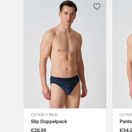
COTTON 2 PACK
COTTON
SCHNELLANSICHT
Slip Doppelpack
Pant
IN DEN WARENKORB
3XL
€29,95
€34,