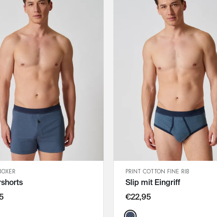
BOXER
PRINT COTTON FINE RIB
SCHNELLANSICHT
SCHNELLANSICHT
shorts
Slip mit Eingriff
IN DEN WARENKORB
IN DEN WARENKORB
M
M
5
€22,95
L
L
Color: