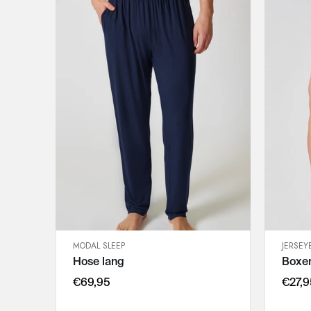
MODAL SLEEP
JERSEY
SCHNELLANSICHT
Hose lang
Boxer
IN DEN WARENKORB
M
€69,95
€27,9
L