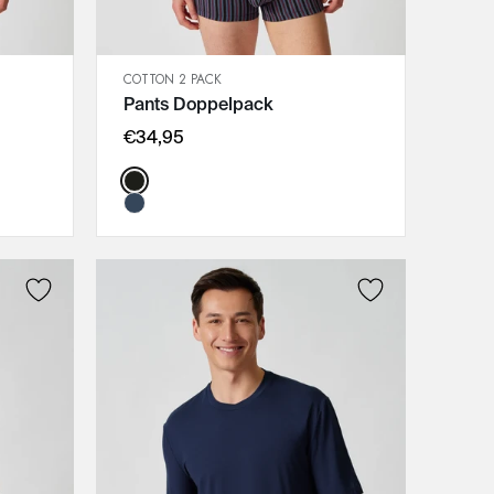
COTTON 2 PACK
SCHNELLANSICHT
Pants Doppelpack
IN DEN WARENKORB
M
€34,95
L
Color:
XL
XXL
3XL