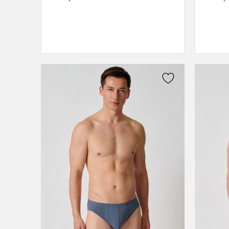
XXL
XL
L
M