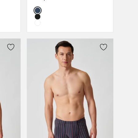
L
Color:
XL
XXL
3XL