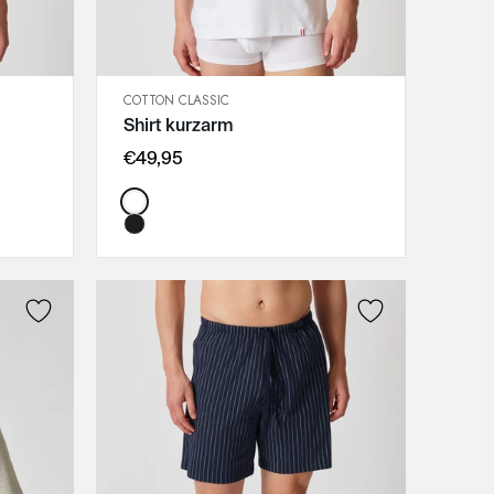
COTTON CLASSIC
SCHNELLANSICHT
Shirt kurzarm
IN DEN WARENKORB
M
€49,95
L
Color:
XL
XXL
3XL