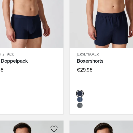
 2 PACK
JERSEYBOXER
SCHNELLANSICHT
SCHNELLANSICHT
s Doppelpack
Boxershorts
IN DEN WARENKORB
IN DEN WARENKORB
M
M
95
€29,95
L
L
:
XL
XL
Color:
XXL
XXL
3XL
3XL