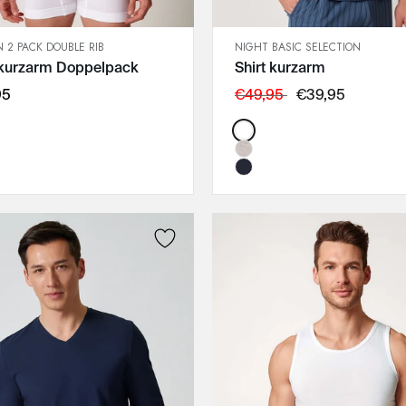
 2 PACK DOUBLE RIB
NIGHT BASIC SELECTION
SCHNELLANSICHT
SCHNELLANSICHT
 kurzarm Doppelpack
Shirt kurzarm
IN DEN WARENKORB
IN DEN WARENKORB
M
M
95
€49,95
€39,95
L
L
Color:
XL
XL
XXL
XXL
3XL
3XL