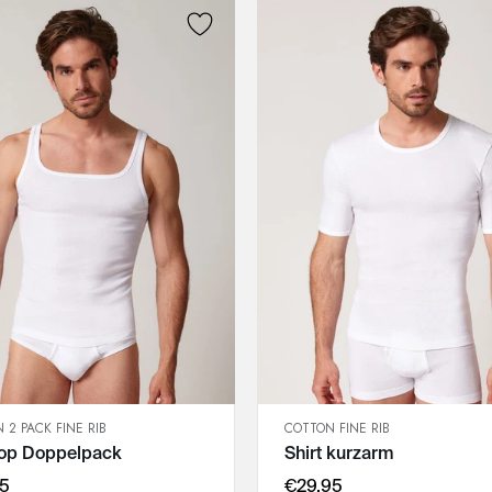
 2 PACK FINE RIB
COTTON FINE RIB
SCHNELLANSICHT
SCHNELLANSICHT
top Doppelpack
Shirt kurzarm
IN DEN WARENKORB
IN DEN WARENKORB
M
M
95
€29,95