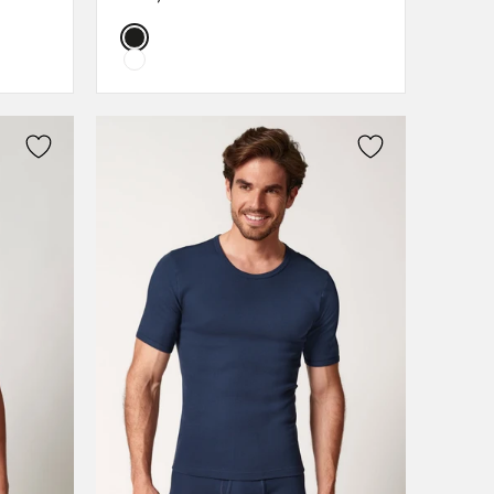
L
Color:
XL
XXL
3XL