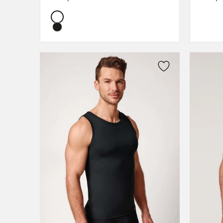
L
Color:
XL
XXL
3XL