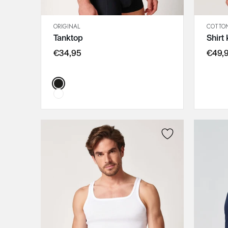
ORIGINAL
COTTON
SCHNELLANSICHT
Tanktop
Shirt
IN DEN WARENKORB
3XL
€34,95
€49,
L
M
Color:
XXL
XL