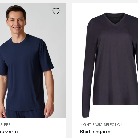
3XL
3XL
SLEEP
NIGHT BASIC SELECTION
SCHNELLANSICHT
SCHNELLANSICHT
 kurzarm
Shirt langarm
IN DEN WARENKORB
IN DEN WARENKORB