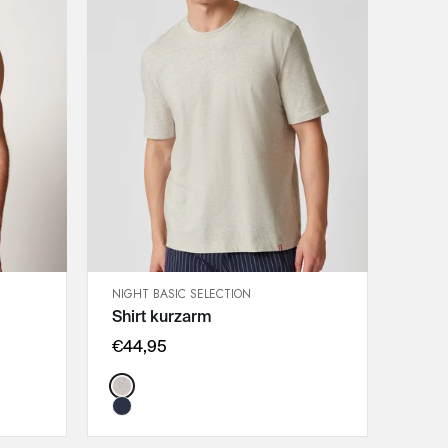
NIGHT BASIC SELECTION
SCHNELLANSICHT
Shirt kurzarm
IN DEN WARENKORB
M
€44,95
L
Color:
XL
XXL