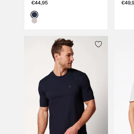
M
€44,95
€49,
L
Color:
XL
XXL
3XL