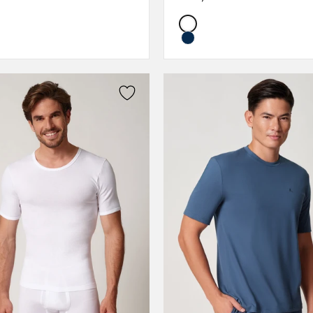
L
L
Color:
XL
XL
XXL
XXL
3XL
3XL