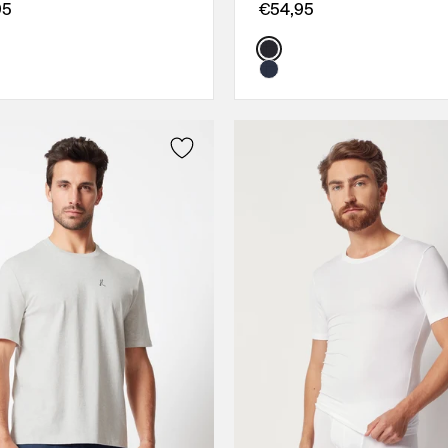
M
XL
95
€54,95
L
L
Color:
XL
XXL
3XL