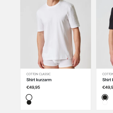
COTTON CLASSIC
COTTON
SCHNELLANSICHT
Shirt kurzarm
Shirt
IN DEN WARENKORB
M
€49,95
€49,
L
Color:
Color
XL
XXL