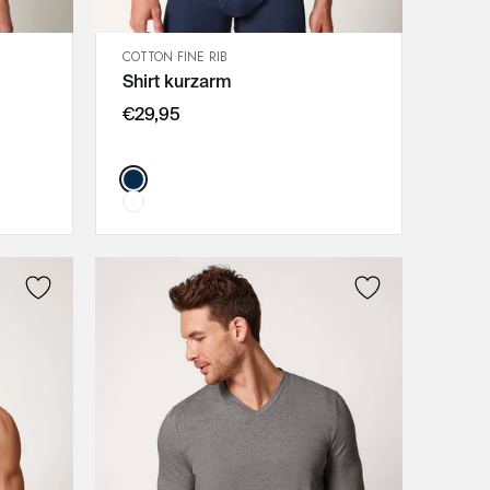
COTTON FINE RIB
SCHNELLANSICHT
Shirt kurzarm
IN DEN WARENKORB
M
€29,95
L
XL
Color:
XXL