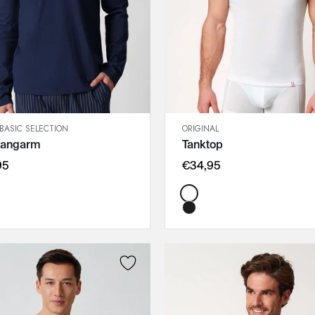
BASIC SELECTION
ORIGINAL
SCHNELLANSICHT
SCHNELLANSICHT
 langarm
Tanktop
IN DEN WARENKORB
IN DEN WARENKORB
M
M
95
€34,95
L
L
Color:
XL
XL
XXL
XXL
3XL
3XL