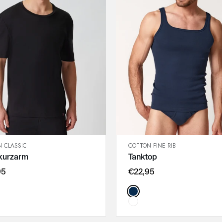
 CLASSIC
COTTON FINE RIB
SCHNELLANSICHT
SCHNELLANSICHT
 kurzarm
Tanktop
IN DEN WARENKORB
IN DEN WARENKORB
M
M
95
€22,95
L
L
:
Color:
XL
XL
XXL
XXL