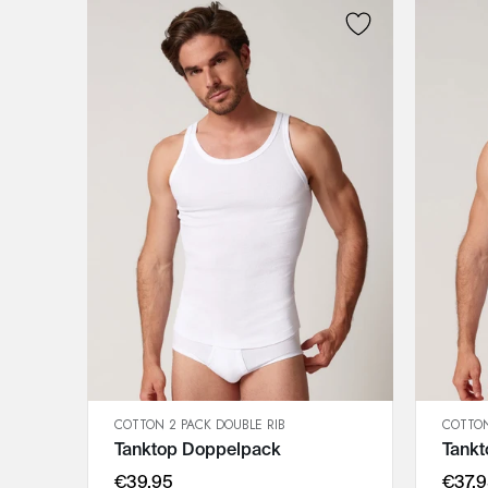
COTTON 2 PACK DOUBLE RIB
COTTON
SCHNELLANSICHT
Tanktop Doppelpack
Tank
IN DEN WARENKORB
M
€39,95
€37,