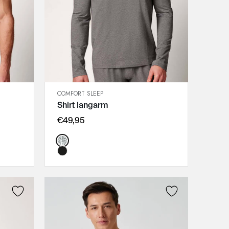
COMFORT SLEEP
SCHNELLANSICHT
Shirt langarm
IN DEN WARENKORB
M
€49,95
L
Color:
XL
XXL
3XL