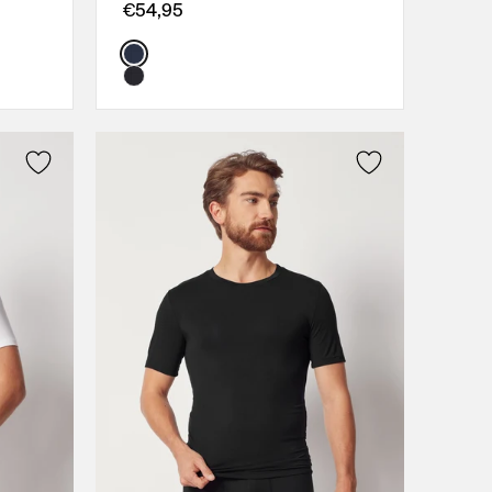
XXL
€54,95
L
Color:
XL
M