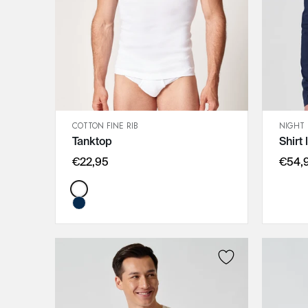
COTTON FINE RIB
NIGHT 
SCHNELLANSICHT
Tanktop
Shirt
IN DEN WARENKORB
M
€22,95
€54,
L
Color:
XL
XXL
3XL