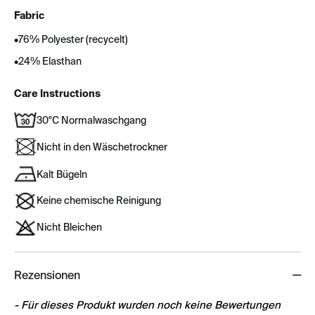
Fabric
•
76% Polyester (recycelt)
•
24% Elasthan
Care Instructions
30°C Normalwaschgang
Nicht in den Wäschetrockner
Kalt Bügeln
Keine chemische Reinigung
Nicht Bleichen
Rezensionen
New content loaded
- Für dieses Produkt wurden noch keine Bewertungen