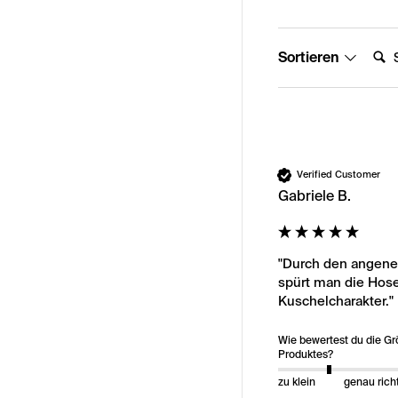
Suche
Sortieren
Verified Customer
Gabriele B.
"Durch den angeneh
spürt man die Hose
Kuschelcharakter."
Wie bewertest du die G
Produktes?
zu klein
genau rich