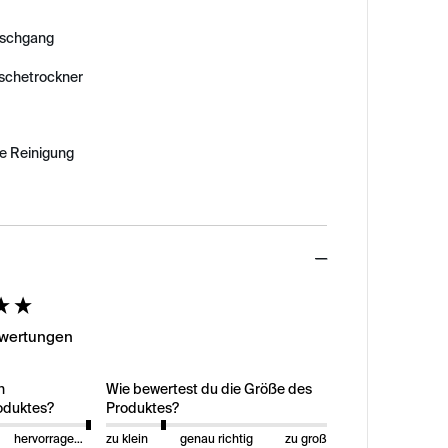
schgang
äschetrockner
e Reinigung
ed
ewertungen
n
Wie bewertest du die Größe des
oduktes?
Produktes?
hervorragend
zu klein
genau richtig
zu groß