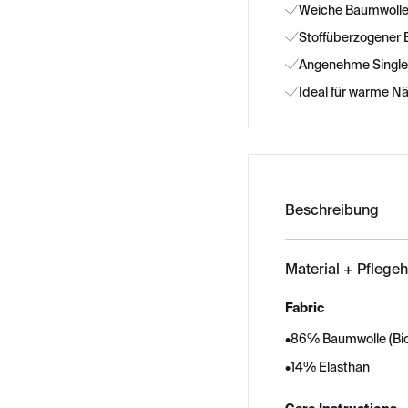
Weiche Baumwoll
Stoffüberzogener 
Angenehme Single
Ideal für warme N
Beschreibung
Material + Pflege
Fabric
•
86% Baumwolle (Bi
•
14% Elasthan