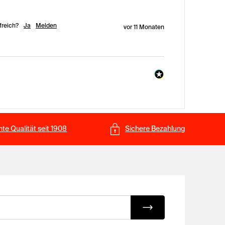
freich?
Ja
Melden
vor 11 Monaten
te Qualität seit 1908
Sichere Bezahlung