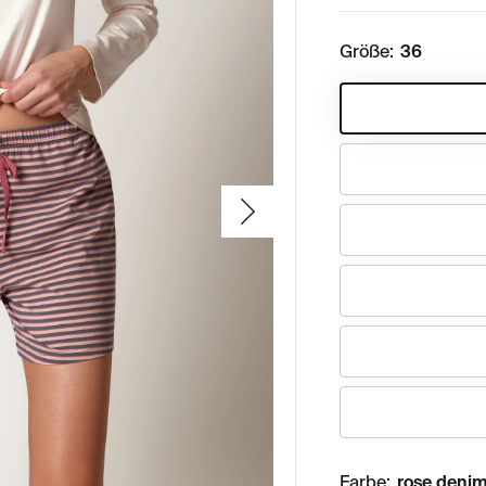
Größe:
36
Farbe:
rose denim