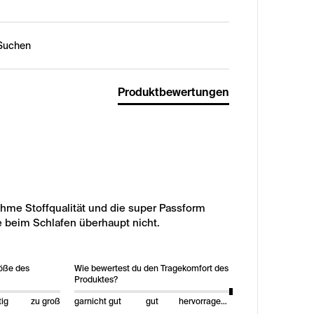
n:
Produktbewertungen
me Stoffqualität und die super Passform 
 beim Schlafen überhaupt nicht. 
röße des
Wie bewertest du den Tragekomfort des
Produktes?
tig
zu groß
garnicht gut
gut
hervorragend