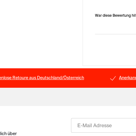
War diese Bewertung hil
enlose Retoure aus Deutschland/Österreich
Anerkann
E-Mail
dich über