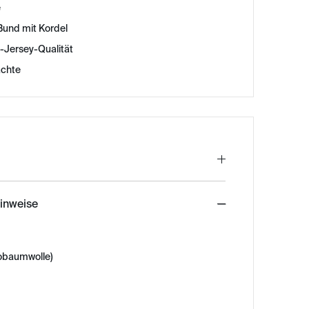
e
Bund mit Kordel
-Jersey-Qualität
ächte
hinweise
obaumwolle)