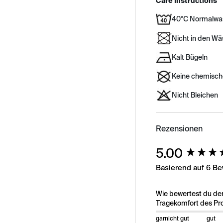
Care Instructions
40°C Normalwa
Nicht in den W
Kalt Bügeln
Keine chemisch
Nicht Bleichen
Rezensionen
New content load
5.00
Basierend auf 6 B
Wie bewertest du de
Tragekomfort des Pr
garnicht gut
gut