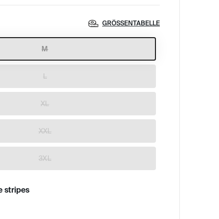
GRÖSSENTABELLE
M
L
XL
XXL
3XL
 stripes