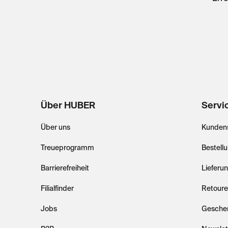
Über HUBER
Servi
Über uns
Kundens
Treueprogramm
Bestell
Barrierefreiheit
Lieferu
Filialfinder
Retoure
Jobs
Gesche