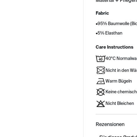
Material + Pflege
Fabric
•
95% Baumwolle (Bi
•
5% Elasthan
Care Instructions
40°C Normalwa
Nicht in den W
Warm Bügeln
Keine chemisch
Nicht Bleichen
Rezensionen