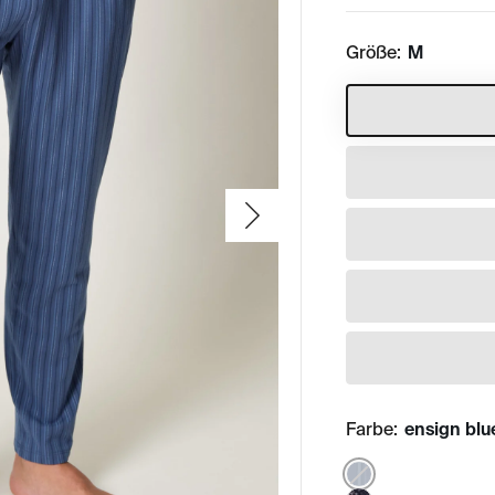
Größe:
M
Farbe:
ensign blue
Color: