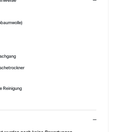
hinweise
obaumwolle)
schgang
äschetrockner
e Reinigung