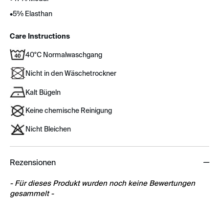
•
5% Elasthan
Care Instructions
40°C Normalwaschgang
Nicht in den Wäschetrockner
Kalt Bügeln
Keine chemische Reinigung
Nicht Bleichen
Rezensionen
New content loaded
- Für dieses Produkt wurden noch keine Bewertungen
gesammelt -