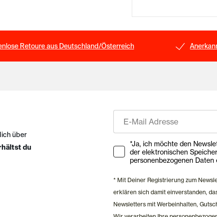
enlose Retoure aus Deutschland/Österreich
Anerkann
E-Mail
dich über
Ihre Zustimmung zu Market
*Ja, ich möchte den Newsletter ab
rhältst du
der elektronischen Speiche
personenbezogenen Daten e
* Mit Deiner Registrierung zum Newsl
erklären sich damit einverstanden, 
Newsletters mit Werbeinhalten, Gutsc
Wir verarbeiten Ihre personenbezoge