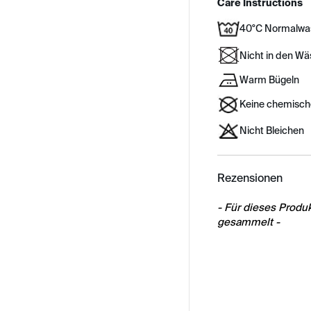
Care Instructions
40°C Normalwa
Nicht in den W
Warm Bügeln
Keine chemisch
Nicht Bleichen
Rezensionen
New content load
- Für dieses Prod
gesammelt -