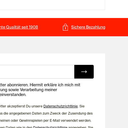
te Qualität seit 1908
Sichere Bezahlung
ing E-Mails
onnieren. Hiermit erkläre ich mich mit
rung sowie Verarbeitung meiner
inverstanden.
etter akzeptierst Du unsere
Datenschutzrichtlinie
. Sie
dass die angegebenen Daten zum Zweck der Zusendung des
heinen oder Gewinnspielen per E-Mail verwendet werden.
nen Daten wie in den
Datenschutzrichtlinie
angegeben. Sie