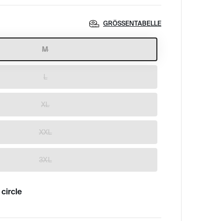
GRÖSSENTABELLE
M
L
XL
XXL
3XL
circle