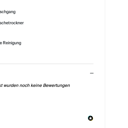
schgang
äschetrockner
e Reinigung
ed
ukt wurden noch keine Bewertungen