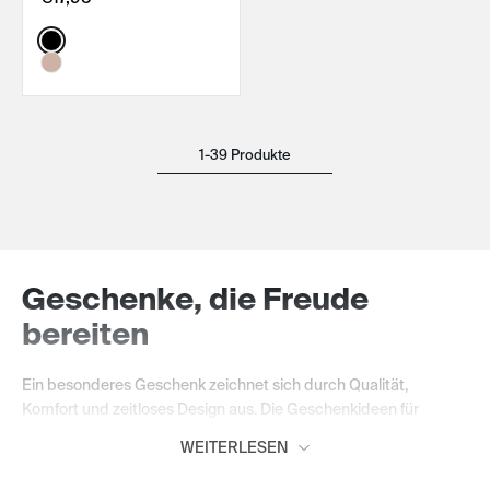
Color:
1-39 Produkte
Geschenke, die Freude
bereiten
Ein besonderes Geschenk zeichnet sich durch Qualität,
Komfort und zeitloses Design aus. Die Geschenkideen für
Damen von HUBER bieten eine vielseitige Auswahl an
WEITERLESEN
hochwertiger Unterwäsche, Nachtwäsche und Loungewear, die
sich angenehm tragen lässt und jeden Tag aufs Neue Freude