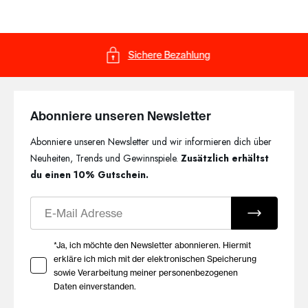
bereitet. So schenkst du Lieblingsstücke, die lange begleiten.
Hochwertige Materialien und
Sichere Bezahlung
feminine Details
Ob feine Spitze, weiche Baumwolle, angenehme Mikrofaser
oder fließende TENCEL™ Fasern – die ausgewählten
Abonniere unseren Newsletter
Materialien sorgen für ein komfortables Tragegefühl und eine
Abonniere unseren Newsletter und wir informieren dich über
hochwertige Optik. Sorgfältige Verarbeitung und durchdachte
Passformen verbinden Komfort mit zeitloser Eleganz und
Neuheiten, Trends und Gewinnspiele.
Zusätzlich erhältst
machen die Modelle zu besonderen Geschenkideen für
du einen 10% Gutschein.
unterschiedliche Anlässe.
E-Mail
Für besondere Momente und
jeden Tag
Ihre Zustimmung zu Marketing E-Mails
*Ja, ich möchte den Newsletter abonnieren. Hiermit
erkläre ich mich mit der elektronischen Speicherung
sowie Verarbeitung meiner personenbezogenen
Ob zum Geburtstag, zu Weihnachten, zum Valentinstag oder
Daten einverstanden.
einfach als kleine Aufmerksamkeit – mit den Geschenkideen
von HUBER verschenkst du Qualität und Wohlbefinden.