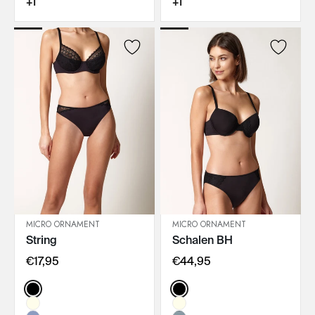
+1
+1
MICRO ORNAMENT
MICRO ORNAMENT
String
Schalen BH
IN DEN WARENKORB
IN DEN WARENKORB
€17,95
€44,95
Color:
Color: