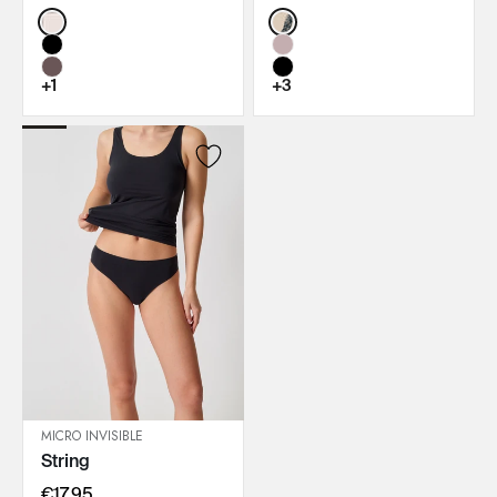
Color:
Color:
+1
+3
MICRO INVISIBLE
String
IN DEN WARENKORB
€17,95