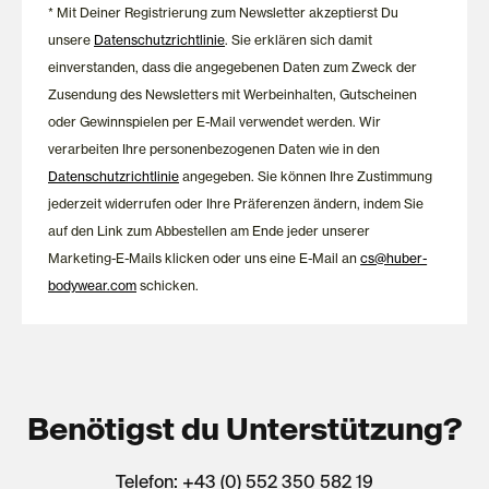
* Mit Deiner Registrierung zum Newsletter akzeptierst Du
Entdecke zeitlose Damenwäsche und Nachtwäsche, die
unsere
Datenschutzrichtlinie
. Sie erklären sich damit
Komfort und Stil harmonisch miteinander verbindet und lange
Freude bereitet.
einverstanden, dass die angegebenen Daten zum Zweck der
Zusendung des Newsletters mit Werbeinhalten, Gutscheinen
oder Gewinnspielen per E-Mail verwendet werden. Wir
verarbeiten Ihre personenbezogenen Daten wie in den
Datenschutzrichtlinie
angegeben. Sie können Ihre Zustimmung
jederzeit widerrufen oder Ihre Präferenzen ändern, indem Sie
auf den Link zum Abbestellen am Ende jeder unserer
Marketing-E-Mails klicken oder uns eine E-Mail an
cs@huber-
bodywear.com
schicken.
Benötigst du Unterstützung?
Telefon: +43 (0) 552 350 582 19