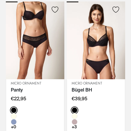
MICRO ORNAMENT
MICRO ORNAMENT
Panty
Bügel BH
IN DEN WARENKORB
IN DEN WARENKORB
€22,95
€39,95
Color:
Color:
+0
+3