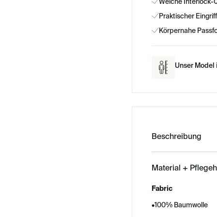
Weiche Interlock-Q
Praktischer Eingri
Körpernahe Passf
Unser Model i
Beschreibung
Material + Pflege
Fabric
•
100% Baumwolle