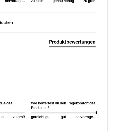
hervorragend
zu klein
genau richtig
zu groß
n:
Produktbewertungen
röße des
Wie bewertest du den Tragekomfort des
Produktes?
tig
zu groß
garnicht gut
gut
hervorragend