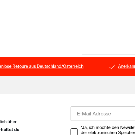
enlose Retoure aus Deutschland/Österreich
Anerkann
E-Mail
dich über
Ihre Zustimmung zu Market
*Ja, ich möchte den Newsletter ab
rhältst du
der elektronischen Speiche