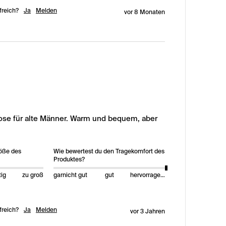
freich?
Ja
Melden
vor 8 Monaten
ose für alte Männer. Warm und bequem, aber 
röße des
Wie bewertest du den Tragekomfort des
Produktes?
tig
zu groß
garnicht gut
gut
hervorragend
freich?
Ja
Melden
vor 3 Jahren