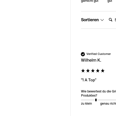
garnicht gut
gut
Suche
Sortieren
Verified Customer
Wilhelm K.
"1 A Top"
Wie bewertest du die G
Produktes?
zu klein
genau rich