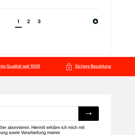
1
2
3
te Qualität seit 1908
Sichere Bezahlung
ing E-Mails
onnieren. Hiermit erkläre ich mich mit
rung sowie Verarbeitung meiner