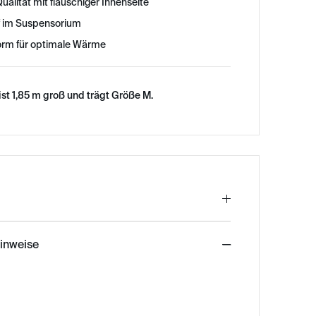
ualität mit flauschiger Innenseite
ff im Suspensorium
orm für optimale Wärme
st 1,85 m groß und trägt Größe M.
hinweise