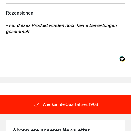
Rezensionen
New content loaded
- Für dieses Produkt wurden noch keine Bewertungen
gesammelt -
Anerkannte Qualität seit 1908
Abonniere unseren Newsletter