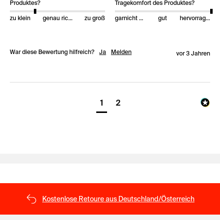
Produktes?
Tragekomfort des Produktes?
zu klein
genau richtig
zu groß
garnicht gut
gut
hervorragend
War diese Bewertung hilfreich?
Ja
Melden
vor 3 Jahren
1
2
Kostenlose Retoure aus Deutschland/Österreich