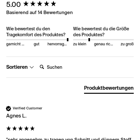
New content loaded
5.00
Basierend auf 14 Bewertungen
Wie bewertest du den
Wie bewertest du die Größe
Tragekomfort des Produktes?
des Produktes?
garnicht gut
gut
hervorragend
zu klein
genau richtig
zu groß
Suchen:
Sortieren
Produktbewertungen
Verified Customer
Agnes L.
"sehr angenehm zu tragen von Schnitt und dünnem Stoff 