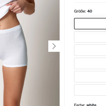
Größe:
40
Farbe:
white