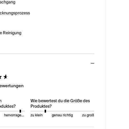
schgang
ocknungsprozess
e Reinigung
ed
Bewertungen
n
Wie bewertest du die Größe des
oduktes?
Produktes?
hervorragend
zu klein
genau richtig
zu groß