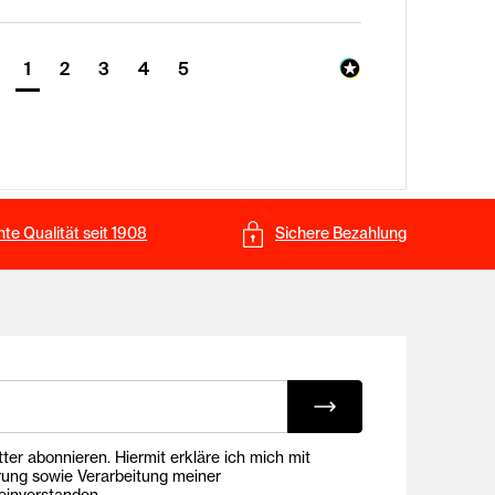
1
2
3
4
5
te Qualität seit 1908
Sichere Bezahlung
ing E-Mails
onnieren. Hiermit erkläre ich mich mit
rung sowie Verarbeitung meiner
inverstanden.