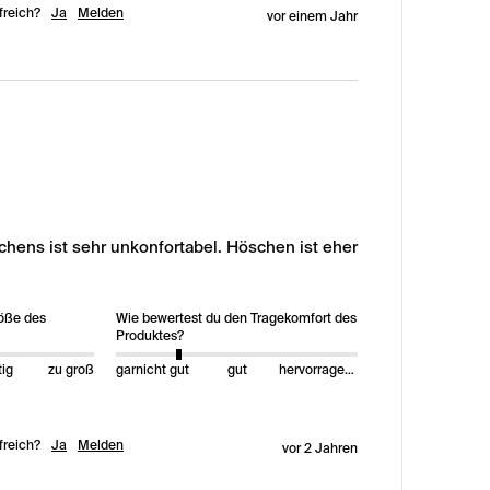
freich?
Ja
Melden
vor einem Jahr
hens ist sehr unkonfortabel. Höschen ist eher 
röße des
Wie bewertest du den Tragekomfort des
Produktes?
tig
zu groß
garnicht gut
gut
hervorragend
freich?
Ja
Melden
vor 2 Jahren