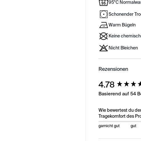
95°C Normalwa
Schonender Tr
Warm Bügeln
Keine chemisch
Nicht Bleichen
Rezensionen
New content load
4.78
Basierend auf 54 
Wie bewertest du de
Tragekomfort des Pr
garnicht gut
gut