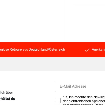
enlose Retoure aus Deutschland/Österreich
Anerkann
E-Mail
dich über
Ihre Zustimmung zu Market
*Ja, ich möchte den Newsletter ab
rhältst du
der elektronischen Speiche
personenbezogenen Daten e