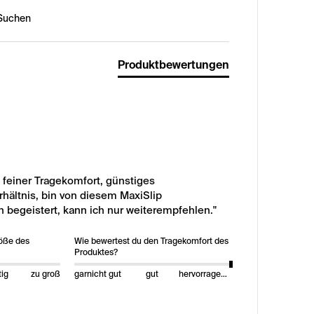
n:
Produktbewertungen
, feiner Tragekomfort, günstiges 
hältnis, bin von diesem MaxiSlip 

h begeistert, kann ich nur weiterempfehlen."
röße des
Wie bewertest du den Tragekomfort des
Produktes?
tig
zu groß
garnicht gut
gut
hervorragend