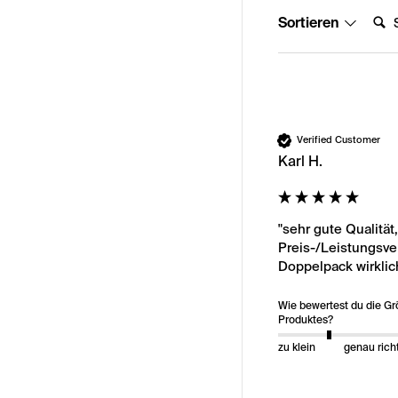
Suche
Sortieren
Verified Customer
Karl H.
"sehr gute Qualität
Preis-/Leistungsver
Doppelpack wirklic
Wie bewertest du die G
Produktes?
zu klein
genau rich