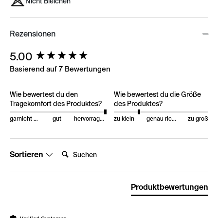
Nicht Bleichen
Rezensionen
New content loaded
5.00
Basierend auf 7 Bewertungen
Wie bewertest du den
Wie bewertest du die Größe
Tragekomfort des Produktes?
des Produktes?
garnicht gut
gut
hervorragend
zu klein
genau richtig
zu groß
Suchen:
Sortieren
Produktbewertungen