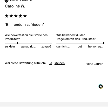
Verified Customer
Caroline W.
"Bin rundum zufrieden"
Wie bewertest du die Größe des
Wie bewertest du den
Produktes?
Tragekomfort des Produktes?
zu klein
genau richtig
zu groß
garnicht gut
gut
hervorragend
War diese Bewertung hilfreich?
Ja
Melden
vor 2 Jahren