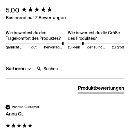
New content loaded
5.00
Basierend auf 7 Bewertungen
Wie bewertest du den
Wie bewertest du die Größe
Tragekomfort des Produktes?
des Produktes?
garnicht gut
gut
hervorragend
zu klein
genau richtig
zu groß
Suchen:
Sortieren
Produktbewertungen
Verified Customer
Anna Q.