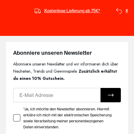
Kostenlose Lieferung ab 75€*
Kost
Abonniere unseren Newsletter
Abonniere unseren Newsletter und wir informieren dich über
Neuheiten, Trends und Gewinnspiele.
Zusätzlich erhältst
du einen 10% Gutschein.
E-Mail
Ihre Zustimmung zu Marketing E-Mails
*Ja, ich möchte den Newsletter abonnieren. Hiermit
erkläre ich mich mit der elektronischen Speicherung
sowie Verarbeitung meiner personenbezogenen
Daten einverstanden.