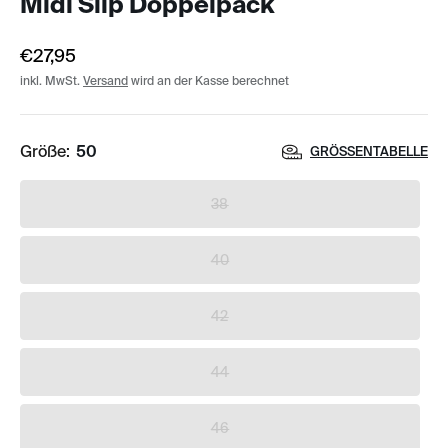
Midi Slip Doppelpack
€27,95
inkl. MwSt.
Versand
wird an der Kasse berechnet
Größe:
50
GRÖSSENTABELLE
38
40
42
44
46