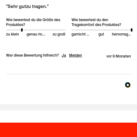
"Sehr gutzu tragen."
Wie bewertest du die Größe des
Wie bewertest du den
Produktes?
Tragekomfort des Produktes?
zu klein
genau richtig
zu groß
garnicht gut
gut
hervorragend
War diese Bewertung hilfreich?
Ja
Melden
vor 9 Monaten