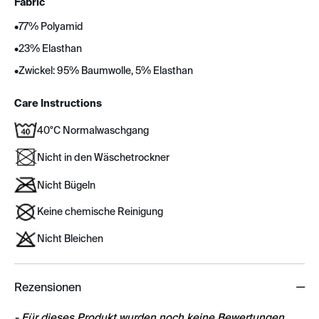
Fabric
•
77% Polyamid
•
23% Elasthan
•
Zwickel: 95% Baumwolle, 5% Elasthan
Care Instructions
40°C Normalwaschgang
Nicht in den Wäschetrockner
Nicht Bügeln
Keine chemische Reinigung
Nicht Bleichen
Rezensionen
New content loaded
- Für dieses Produkt wurden noch keine Bewertungen