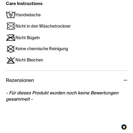
Care Instructions
Handwäsche
Nicht in den Wäschetrockner
Nicht Bügeln
Keine chemische Reinigung
Nicht Bleichen
Rezensionen
New content loaded
- Für dieses Produkt wurden noch keine Bewertungen
gesammelt -