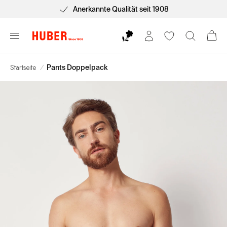
tenlose Lieferung ab 75€*
Kostenlose, einfac
Startseite
/
Pants Doppelpack