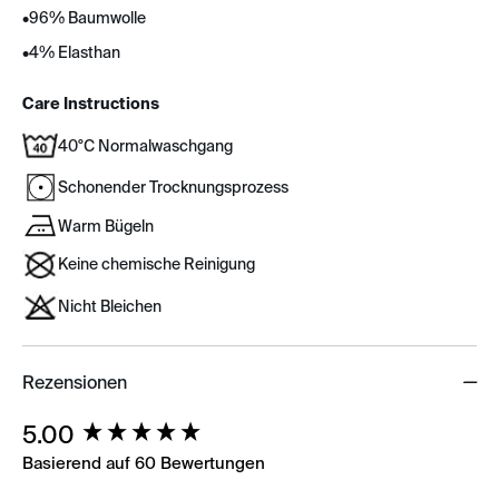
•
96% Baumwolle
•
4% Elasthan
Care Instructions
40°C Normalwaschgang
Schonender Trocknungsprozess
Warm Bügeln
Keine chemische Reinigung
Nicht Bleichen
Rezensionen
New content loaded
5.00
Basierend auf 60 Bewertungen