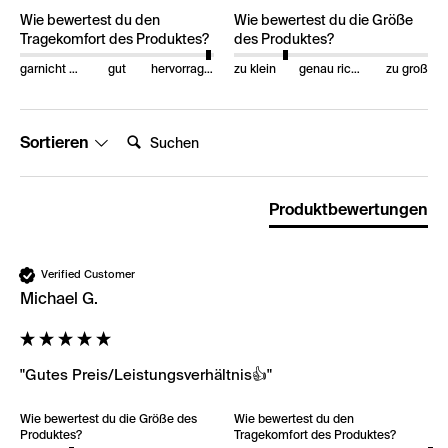
Wie bewertest du den
Wie bewertest du die Größe
Tragekomfort des Produktes?
des Produktes?
garnicht gut
gut
hervorragend
zu klein
genau richtig
zu groß
Suchen:
Sortieren
Produktbewertungen
Verified Customer
Michael G.
"Gutes Preis/Leistungsverhältnis👍"
Wie bewertest du die Größe des
Wie bewertest du den
Produktes?
Tragekomfort des Produktes?