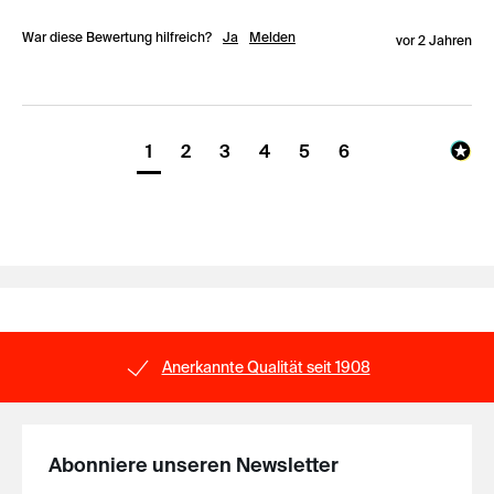
War diese Bewertung hilfreich?
Ja
Melden
vor 2 Jahren
1
2
3
4
5
6
1908
Sichere Bezahlung
Abonniere unseren Newsletter