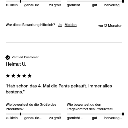
zu klein
genau richtig
zu groß
garnicht gut
gut
hervorragend
War diese Bewertung hilfreich?
Ja
Melden
vor 12 Monaten
Verified Customer
Helmut U.
"Hab schon das 4. Mal die Pants gekauft. Immer alles 
bestens."
Wie bewertest du die Größe des
Wie bewertest du den
Produktes?
Tragekomfort des Produktes?
zu klein
genau richtig
zu groß
garnicht gut
gut
hervorragend