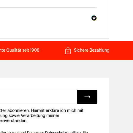
te Qualität seit 1908
Sichere Bezahlung
ing E-Mails
onnieren. Hiermit erkläre ich mich mit
rung sowie Verarbeitung meiner
inverstanden.
etter akzeptierst Du unsere
Datenschutzrichtlinie
. Sie