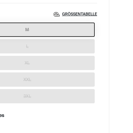
GRÖSSENTABELLE
M
L
XL
XXL
3XL
es