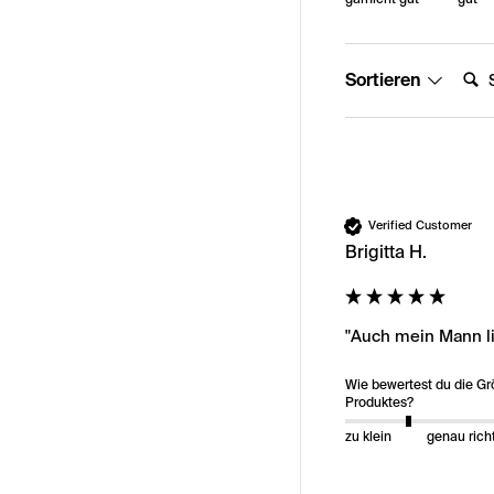
Suche
Sortieren
Verified Customer
Brigitta H.
"Auch mein Mann li
Wie bewertest du die G
Produktes?
zu klein
genau rich