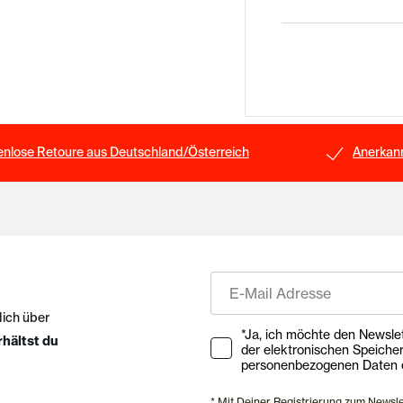
enlose Retoure aus Deutschland/Österreich
Anerkann
E-Mail
dich über
Ihre Zustimmung zu Market
*Ja, ich möchte den Newsletter ab
rhältst du
der elektronischen Speiche
personenbezogenen Daten e
* Mit Deiner Registrierung zum Newsl