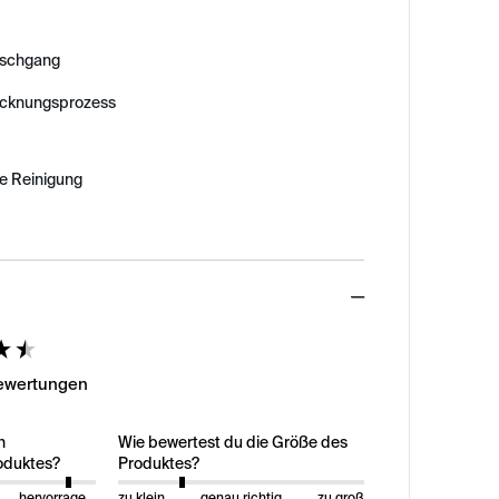
schgang
ocknungsprozess
e Reinigung
ed
Bewertungen
n
Wie bewertest du die Größe des
oduktes?
Produktes?
hervorragend
zu klein
genau richtig
zu groß