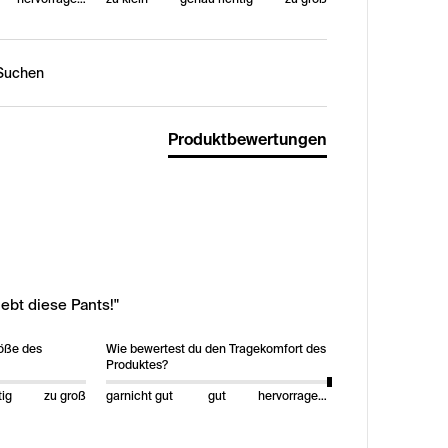
n:
Produktbewertungen
ebt diese Pants!"
röße des
Wie bewertest du den Tragekomfort des
Produktes?
tig
zu groß
garnicht gut
gut
hervorragend