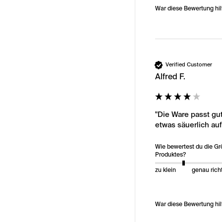
War diese Bewertung hil
Verified Customer
Alfred F.
"Die Ware passt gut
etwas säuerlich au
Wie bewertest du die G
Produktes?
zu klein
genau rich
War diese Bewertung hil