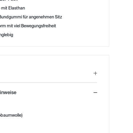
lle mit Elasthan
 Bundgummi für angenehmen Sitz
rm mit viel Bewegungsfreiheit
nglebig
hinweise
obaumwolle)