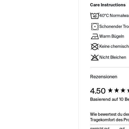
Care Instructions
40°C Normalwa
Schonender Tr
Warm Bügeln
Keine chemisch
Nicht Bleichen
Rezensionen
New content load
4.50
Basierend auf 10 
Wie bewertest du de
Tragekomfort des Pr
garnicht gut
gut