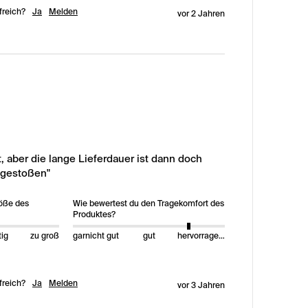
freich?
Ja
Melden
vor 2 Jahren
, aber die lange Lieferdauer ist dann doch 
fgestoßen"
röße des
Wie bewertest du den Tragekomfort des
Produktes?
tig
zu groß
garnicht gut
gut
hervorragend
freich?
Ja
Melden
vor 3 Jahren