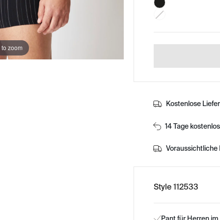
 to zoom
Kostenlose Liefe
14 Tage kostenlo
Voraussichtliche 
Style 112533
Pant für Herren im