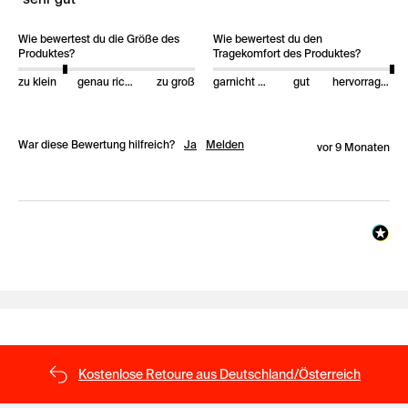
Wie bewertest du die Größe des
Wie bewertest du den
Produktes?
Tragekomfort des Produktes?
zu klein
genau richtig
zu groß
garnicht gut
gut
hervorragend
War diese Bewertung hilfreich?
Ja
Melden
vor 9 Monaten
Kostenlose Retoure aus Deutschland/Österreich