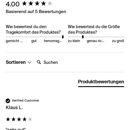
New content loaded
4.00
Basierend auf 5 Bewertungen
Wie bewertest du den
Wie bewertest du die Größe
Tragekomfort des Produktes?
des Produktes?
garnicht gut
gut
hervorragend
zu klein
genau richtig
zu groß
Suchen:
Sortieren
Produktbewertungen
Verified Customer
Klaus L.
"sehr gut"