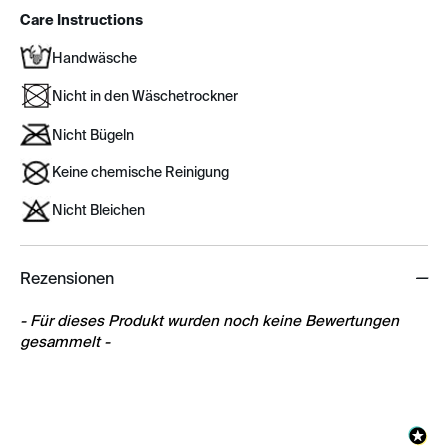
Care Instructions
Handwäsche
Nicht in den Wäschetrockner
Nicht Bügeln
Keine chemische Reinigung
Nicht Bleichen
Rezensionen
New content loaded
- Für dieses Produkt wurden noch keine Bewertungen
gesammelt -