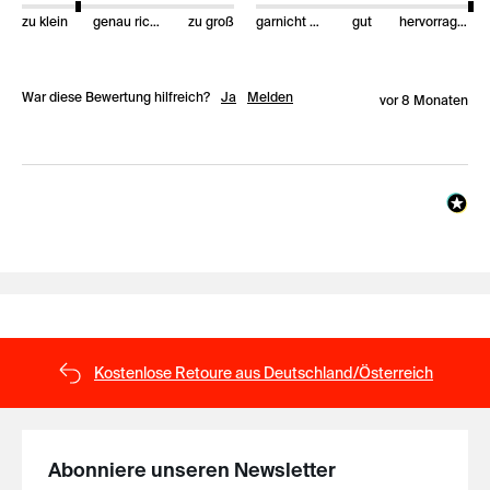
zu klein
genau richtig
zu groß
garnicht gut
gut
hervorragend
War diese Bewertung hilfreich?
Ja
Melden
vor 8 Monaten
Kostenlose Retoure aus Deutschland/Österreich
Abonniere unseren Newsletter