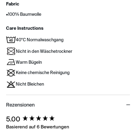
Fabric
•
100% Baumwolle
Care Instructions
40°C Normalwaschgang
Nicht in den Wäschetrockner
Warm Bügeln
Keine chemische Reinigung
Nicht Bleichen
Rezensionen
New content loaded
5.00
Basierend auf 6 Bewertungen