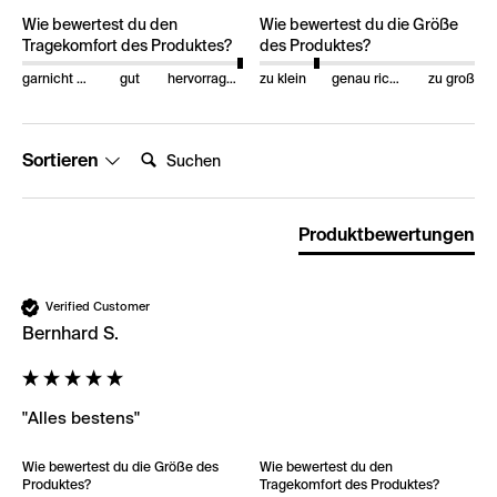
Wie bewertest du den
Wie bewertest du die Größe
Tragekomfort des Produktes?
des Produktes?
garnicht gut
gut
hervorragend
zu klein
genau richtig
zu groß
Suchen:
Sortieren
Produktbewertungen
Verified Customer
Bernhard S.
"Alles bestens"
Wie bewertest du die Größe des
Wie bewertest du den
Produktes?
Tragekomfort des Produktes?