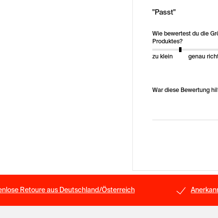
"Passt"
Wie bewertest du die G
Produktes?
zu klein
genau rich
War diese Bewertung hil
enlose Retoure aus Deutschland/Österreich
Anerkann