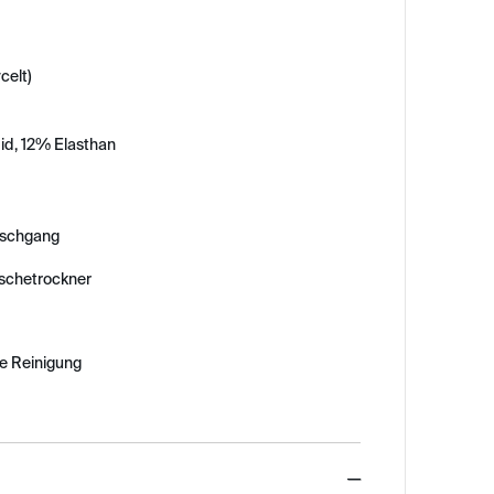
celt)
id, 12% Elasthan
schgang
äschetrockner
e Reinigung