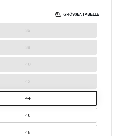
GRÖSSENTABELLE
36
38
40
42
44
46
48