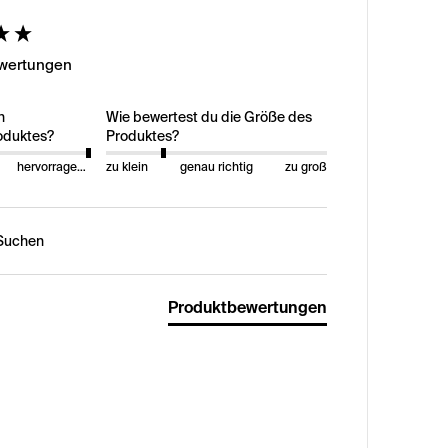
ed
ewertungen
n
Wie bewertest du die Größe des
oduktes?
Produktes?
hervorragend
zu klein
genau richtig
zu groß
n:
Produktbewertungen