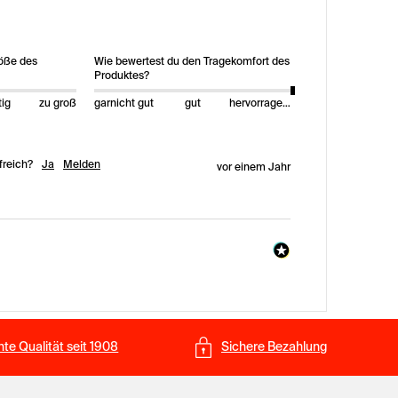
röße des
Wie bewertest du den Tragekomfort des
Produktes?
tig
zu groß
garnicht gut
gut
hervorragend
freich?
Ja
Melden
vor einem Jahr
te Qualität seit 1908
Sichere Bezahlung