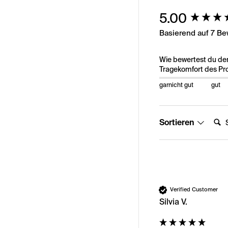
New content load
5.00
Basierend auf 7 B
Wie bewertest du de
Tragekomfort des Pr
garnicht gut
gut
Suche
Sortieren
Verified Customer
Silvia V.