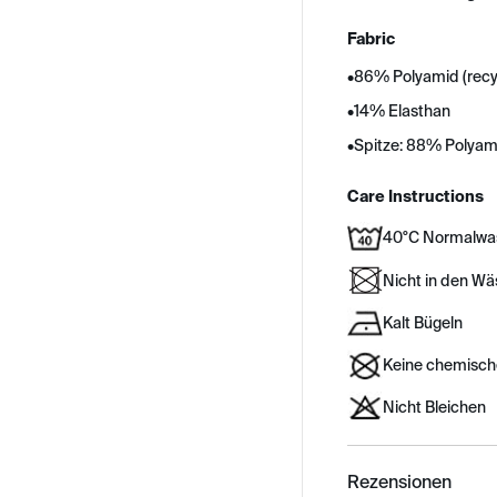
Fabric
•
86% Polyamid (recy
•
14% Elasthan
•
Spitze: 88% Polyam
Care Instructions
40°C Normalwa
Nicht in den W
Kalt Bügeln
Keine chemisch
Nicht Bleichen
Rezensionen