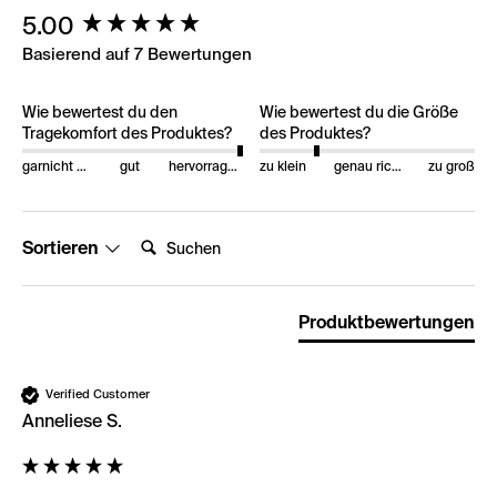
New content loaded
5.00
Basierend auf 7 Bewertungen
Wie bewertest du den
Wie bewertest du die Größe
Tragekomfort des Produktes?
des Produktes?
garnicht gut
gut
hervorragend
zu klein
genau richtig
zu groß
Suchen:
Sortieren
Produktbewertungen
Verified Customer
Anneliese S.