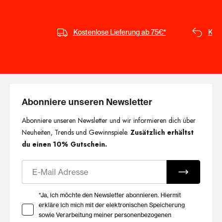
Kostenlose Lieferung ab 75€*
Kost
Abonniere unseren Newsletter
Abonniere unseren Newsletter und wir informieren dich über
Neuheiten, Trends und Gewinnspiele.
Zusätzlich erhältst
du einen 10% Gutschein.
E-Mail
Ihre Zustimmung zu Marketing E-Mails
*Ja, ich möchte den Newsletter abonnieren. Hiermit
erkläre ich mich mit der elektronischen Speicherung
sowie Verarbeitung meiner personenbezogenen