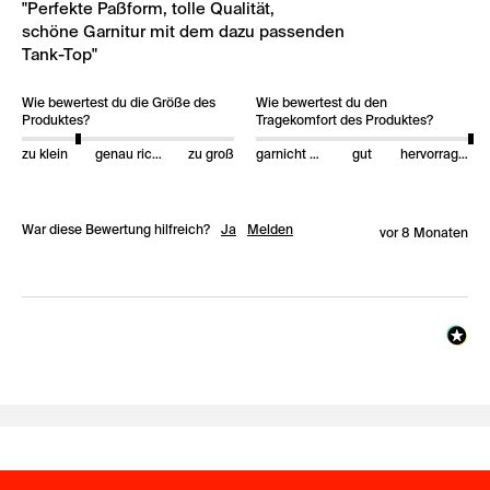
"Perfekte Paßform, tolle Qualität,

schöne Garnitur mit dem dazu passenden

Tank-Top"
Wie bewertest du die Größe des
Wie bewertest du den
Produktes?
Tragekomfort des Produktes?
zu klein
genau richtig
zu groß
garnicht gut
gut
hervorragend
War diese Bewertung hilfreich?
Ja
Melden
vor 8 Monaten