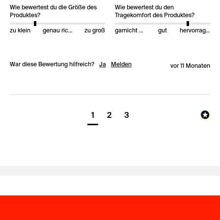
Wie bewertest du die Größe des
Wie bewertest du den
Produktes?
Tragekomfort des Produktes?
zu klein
genau richtig
zu groß
garnicht gut
gut
hervorragend
War diese Bewertung hilfreich?
Ja
Melden
vor 11 Monaten
1
2
3