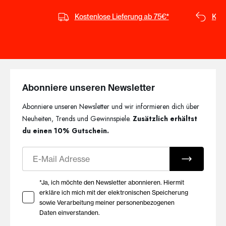
Kostenlose Lieferung ab 75€*
Kost
Abonniere unseren Newsletter
Abonniere unseren Newsletter und wir informieren dich über
Neuheiten, Trends und Gewinnspiele.
Zusätzlich erhältst
du einen 10% Gutschein.
E-Mail
Ihre Zustimmung zu Marketing E-Mails
*Ja, ich möchte den Newsletter abonnieren. Hiermit
erkläre ich mich mit der elektronischen Speicherung
sowie Verarbeitung meiner personenbezogenen
Daten einverstanden.