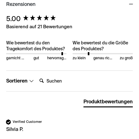
Rezensionen
New content loaded
5.00
Basierend auf 21 Bewertungen
Wie bewertest du den
Wie bewertest du die Größe
Tragekomfort des Produktes?
des Produktes?
garnicht gut
gut
hervorragend
zu klein
genau richtig
zu groß
Suchen:
Sortieren
Produktbewertungen
Verified Customer
Silvia P.