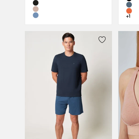
80D
80E
+1
85A
85C
85D
85E