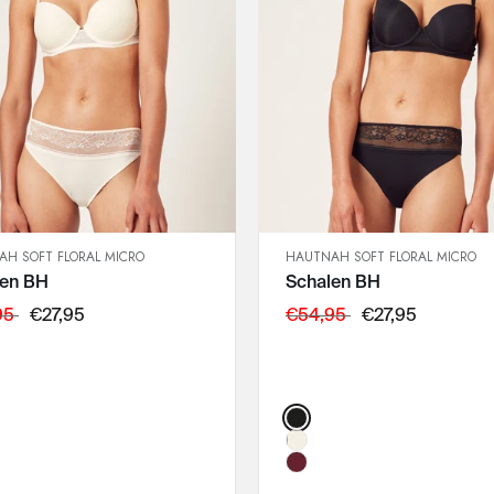
90B
90C
95A
95B
H SOFT FLORAL MICRO
HAUTNAH SOFT FLORAL MICRO
SCHNELLANSICHT
SCHNELLANSICHT
len BH
Schalen BH
IN DEN WARENKORB
IN DEN WARENKORB
75B
75B
95
€27,95
€54,95
€27,95
75C
75C
75D
75D
75E
75E
:
Color:
80B
80B
80C
80C
80D
80D