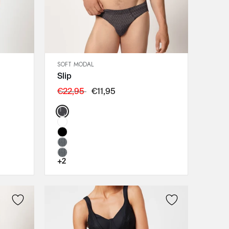
SOFT MODAL
SCHNELLANSICHT
Slip
IN DEN WARENKORB
XL
€22,95
€11,95
L
Color:
M
+2