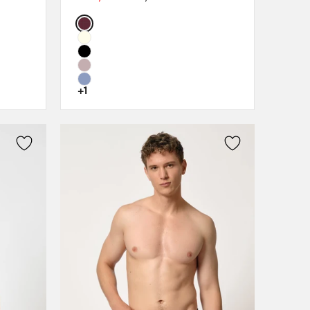
70C
Color:
70D
75B
75C
75D
+1
80B
80C
80D
85D
90C
90D
95C