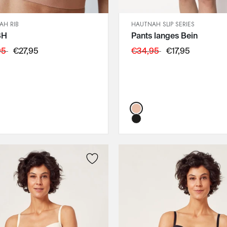
AH RIB
HAUTNAH SLIP SERIES
SCHNELLANSICHT
SCHNELLANSICHT
BH
Pants langes Bein
IN DEN WARENKORB
IN DEN WARENKORB
75A
36
95
€27,95
€34,95
€17,95
75B
38
75C
40
75D
42
80A
44
Color:
80B
46
80C
80D
85A
85B
85C
85D
90A