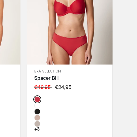
BRA SELECTION
SCHNELLANSICHT
Spacer BH
IN DEN WARENKORB
75B
€49,95
€24,95
75C
Color:
75D
75E
80B
80C
+3
80D