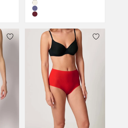
44
46
48