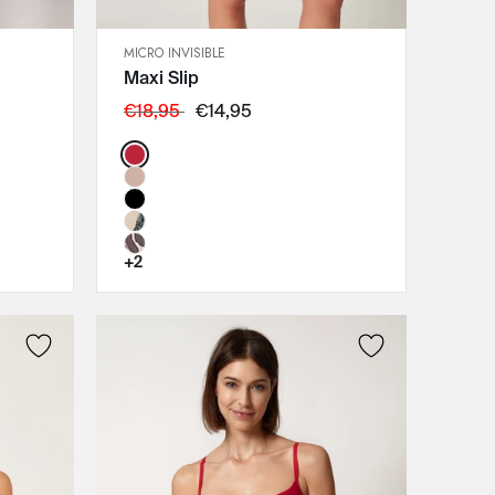
MICRO INVISIBLE
SCHNELLANSICHT
Maxi Slip
IN DEN WARENKORB
XL-4XL
€18,95
€14,95
Color:
+2