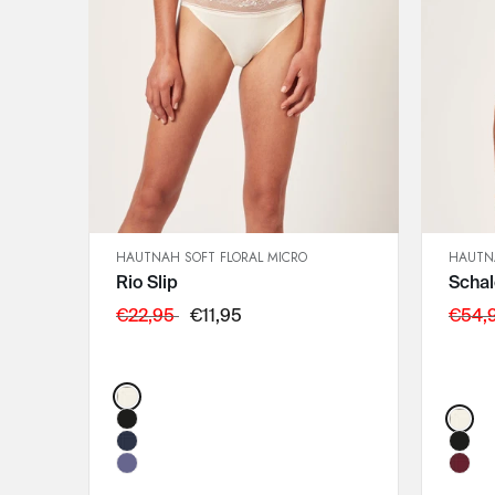
HAUTNAH SOFT FLORAL MICRO
HAUTNA
SCHNELLANSICHT
Rio Slip
Scha
IN DEN WARENKORB
36
€22,95
€11,95
€54,
38
40
Color:
42
Color
44
46