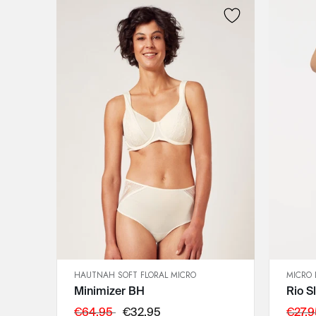
HAUTNAH SOFT FLORAL MICRO
MICRO 
SCHNELLANSICHT
Minimizer BH
Rio Sl
IN DEN WARENKORB
75C
€64,95
€32,95
€27,