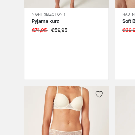
NIGHT SELECTION 1
HAUTN
SCHNELLANSICHT
Pyjama kurz
Soft 
IN DEN WARENKORB
M
€74,95
€59,95
€39,
L
XL
XXL
3XL