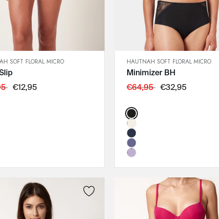
H SOFT FLORAL MICRO
HAUTNAH SOFT FLORAL MICRO
SCHNELLANSICHT
SCHNELLANSICHT
Slip
Minimizer BH
IN DEN WARENKORB
IN DEN WARENKORB
36
75C
95
€12,95
€64,95
€32,95
38
75D
Color:
40
75E
:
42
75F
44
80C
46
80D
48
80E
80F
85C
85D