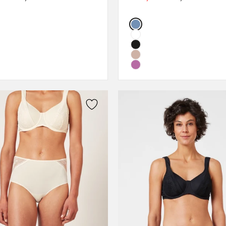
38
75C
:
Color:
40
75D
44
80B
80C
80D
85B
85C
85D
90B
90C
90D