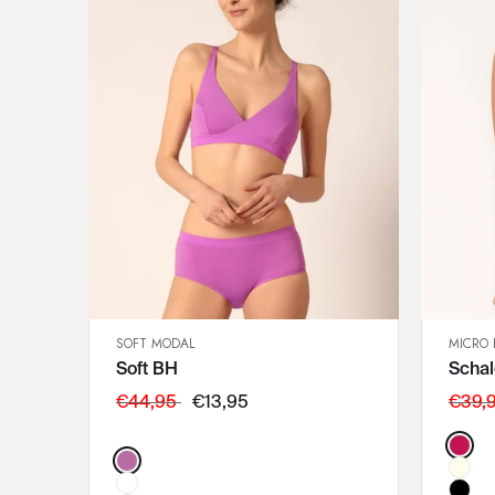
SOFT MODAL
MICRO 
SCHNELLANSICHT
Soft BH
Scha
IN DEN WARENKORB
75B
€44,95
€13,95
€39,
75C
Color
Color:
80B
80C