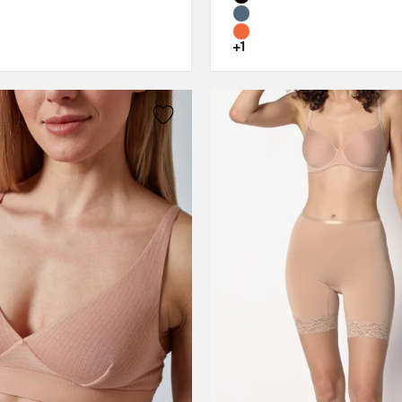
80C
80D
+1
85B
85C
85D
90C
90D