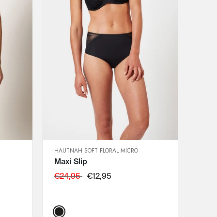
HAUTNAH SOFT FLORAL MICRO
SCHNELLANSICHT
Maxi Slip
IN DEN WARENKORB
36
€24,95
€12,95
38
40
Color:
42