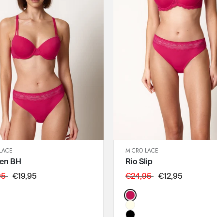
85E
85F
90C
90D
90E
90F
95C
95D
95E
LACE
MICRO LACE
SCHNELLANSICHT
SCHNELLANSICHT
len BH
Rio Slip
IN DEN WARENKORB
IN DEN WARENKORB
75B
36
95
€19,95
€24,95
€12,95
75C
38
:
Color:
75D
40
80B