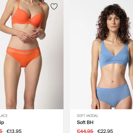
LACE
SOFT MODAL
SCHNELLANSICHT
SCHNELLANSICHT
ip
Soft BH
IN DEN WARENKORB
IN DEN WARENKORB
36
75B
95
€13,95
€44,95
€22,95