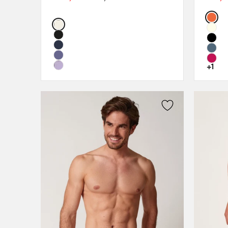
75D
Color
Color:
75E
75F
80C
80D
+1
80E
80F
85C
85D
85E
85F
90C
90D
90E
90F
95C