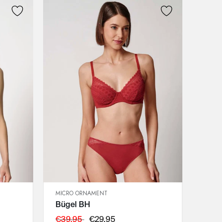
MICRO ORNAMENT
SCHNELLANSICHT
Bügel BH
IN DEN WARENKORB
70B
€39,95
€29,95