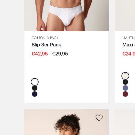
95D
95E
COTTON 3 PACK
HAUTNA
SCHNELLANSICHT
Slip 3er Pack
Maxi 
IN DEN WARENKORB
XL
€42,95
€29,95
€24,
XXL
Color
Color: